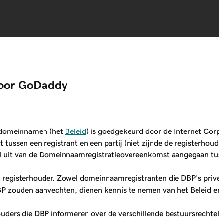
door GoDaddy
r domeinnamen (het
Beleid
) is goedgekeurd door de Internet Co
ussen een registrant en een partij (niet zijnde de registerhoude
l uit van de Domeinnaamregistratieovereenkomst aangegaan tu
 registerhouder. Zowel domeinnaamregistranten die DBP's privéreg
BP zouden aanvechten, dienen kennis te nemen van het Beleid 
uders die DBP informeren over de verschillende bestuursrechtel