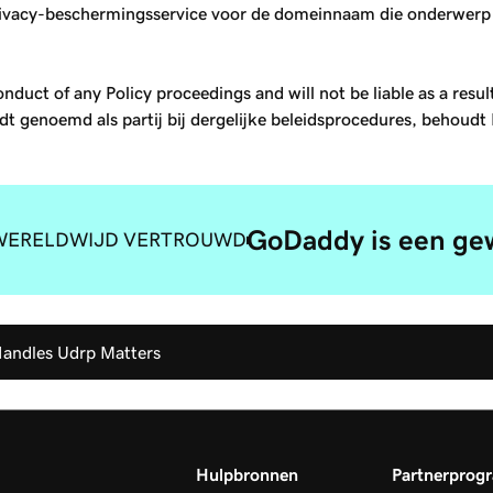
ivacy-beschermingsservice voor de domeinnaam die onderwerp is
onduct of any Policy proceedings and will not be liable as a resu
t genoemd als partij bij dergelijke beleidsprocedures, behoudt 
GoDaddy is een gew
WERELDWIJD VERTROUWD
andles Udrp Matters
Hulpbronnen
Partnerprog