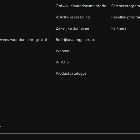
Ontwikkelaarsdocumentatie
Partnerprogra
ICANN-bevestiging
Reseller-progr
Zakelijke domeinen
Partners
vens voor domeinregistratie
Bedrijfsnaamgenerator
Webmail
WHOIS
Productcatalogus