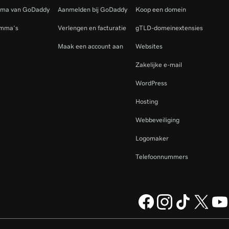
mma van GoDaddy
Aanmelden bij GoDaddy
Koop een domein
amma's
Verlengen en facturatie
gTLD-domeinextensies
Maak een account aan
Websites
Zakelijke e-mail
WordPress
Hosting
Webbeveiliging
Logomaker
Telefoonnummers