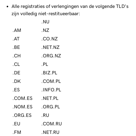
Alle registraties of verlengingen van de volgende TLD's
zijn volledig niet-restitueerbaar:
.NU
.AM
.NZ
.AT
.CO.NZ
.BE
.NET.NZ
.CH
.ORG.NZ
.CL
.PL
.DE
.BIZ.PL
.DK
.COM.PL
.ES
.INFO.PL
.COM.ES
.NET.PL
.NOM.ES
.ORG.PL
.ORG.ES
.RU
.EU
.COM.RU
.FM
.NET.RU