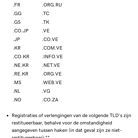
.FR
.ORG.RU
.GG
.TC
.GS
.TK
.CO.JP
.VE
.JP
.CO.VE
.KR
.COM.VE
.CO.KR
.INFO.VE
.NE.KR
.NET.VE
.RE.KR
.ORG.VE
.MS
.WEB.VE
.NL
.VG
.NO
.CO.ZA
Registraties of verlengingen van de volgende TLD's zijn
restitueerbaar, behalve voor de omstandigheid
aangegeven tussen haken (in dat geval zijn ze niet-
restitueerbaar):**