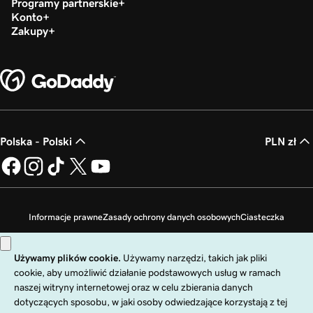
Programy partnerskie
Konto
Zakupy
Polska - Polski
PLN zł
Informacje prawne
Zasady ochrony danych osobowych
Ciasteczka
Zakaz sprzedaży moich danych osobowych
Copyright © 1999 - 2026 GoDaddy Operating Company, LLC. Wszelkie prawa
zastrzeżone. Znak słowny GoDaddy jest zastrzeżonym znakiem towarowym
firmy GoDaddy Operating Company, LLC w Stanach Zjednoczonych i innych
krajach. Logo „GO” jest zastrzeżonym znakiem towarowym firmy