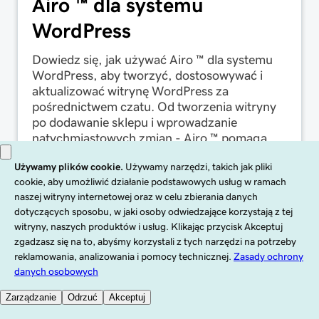
Airo ™ dla systemu
WordPress
Dowiedz się, jak używać Airo ™ dla systemu
WordPress, aby tworzyć, dostosowywać i
aktualizować witrynę WordPress za
pośrednictwem czatu. Od tworzenia witryny
po dodawanie sklepu i wprowadzanie
natychmiastowych zmian - Airo ™ pomaga
zrobić więcej w krótszym czasie.
GoDaddy — informacje
Pomoc techniczna
Zasoby
Programy partnerskie