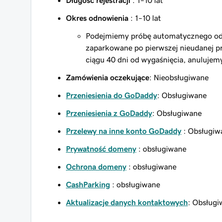
Długość rejestracji
: 1–10 lat
Okres odnowienia
: 1–10 lat
Podejmiemy próbę automatycznego odn
zaparkowane po pierwszej nieudanej pr
ciągu 40 dni od wygaśnięcia, anulujem
Zamówienia oczekujące
: Nieobsługiwane
Przeniesienia do GoDaddy
: Obsługiwane
Przeniesienia z GoDaddy
: Obsługiwane
Przelewy na inne konto GoDaddy
: Obsługiw
Prywatność domeny
: obsługiwane
Ochrona domeny
: obsługiwane
CashParking
: obsługiwane
Aktualizacje danych kontaktowych
: Obsług