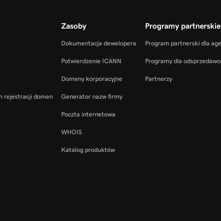
Zasoby
Programy partnerskie
Dokumentacja dewelopera
Program partnerski dla ag
Potwierdzenie ICANN
Programy dla odsprzedaw
Domeny korporacyjne
Partnerzy
h rejestracji domen
Generator nazw firmy
Poczta internetowa
WHOIS
Katalog produktów