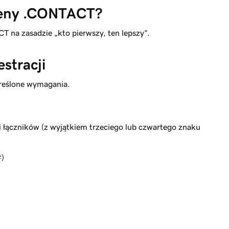
meny .CONTACT?
na zasadzie „kto pierwszy, ten lepszy”.
stracji
reślone wymagania.
) i łączników (z wyjątkiem trzeciego lub czwartego znaku
#)