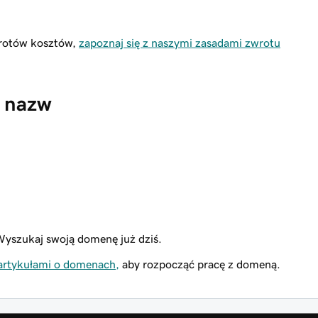
wrotów kosztów,
zapoznaj się z naszymi zasadami zwrotu
 nazw
yszukaj swoją domenę już dziś.
 artykułami o domenach,
aby rozpocząć pracę z domeną.