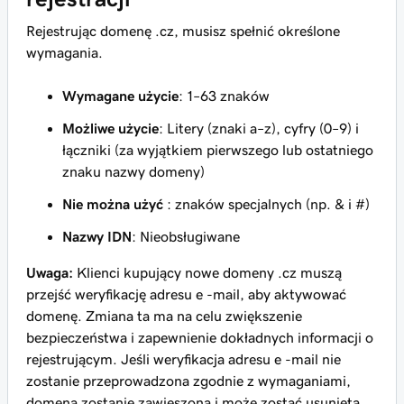
Rejestrując domenę .cz, musisz spełnić określone
wymagania.
Wymagane użycie
: 1–63 znaków
Możliwe użycie
: Litery (znaki a–z), cyfry (0–9) i
łączniki (za wyjątkiem pierwszego lub ostatniego
znaku nazwy domeny)
Nie można użyć
: znaków specjalnych (np. & i #)
Nazwy IDN
: Nieobsługiwane
Uwaga:
Klienci kupujący nowe domeny .cz muszą
przejść weryfikację adresu e -mail, aby aktywować
domenę. Zmiana ta ma na celu zwiększenie
bezpieczeństwa i zapewnienie dokładnych informacji o
rejestrującym. Jeśli weryfikacja adresu e -mail nie
zostanie przeprowadzona zgodnie z wymaganiami,
domena zostanie zawieszona i może zostać usunięta