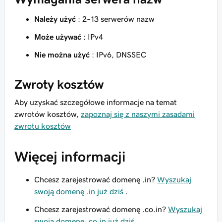
Należy użyć
: 2–13 serwerów nazw
Może używać
: IPv4
Nie można użyć
: IPv6, DNSSEC
Zwroty kosztów
Aby uzyskać szczegółowe informacje na temat
zwrotów kosztów,
zapoznaj się z naszymi zasadami
zwrotu kosztów
Więcej informacji
Chcesz zarejestrować domenę .in?
Wyszukaj
swoją domenę .in już dziś
.
Chcesz zarejestrować domenę .co.in?
Wyszukaj
swoją domenę .co.in już dziś
.