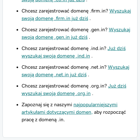
Chcesz zarejestrować domenę .firm.in?
Wyszukaj
swoją domenę .firm.in już dziś
.
Chcesz zarejestrować domenę .gen.in?
Wyszukaj
swoją domenę .gen.in już dziś
.
Chcesz zarejestrować domenę .ind.in?
Już dziś
wyszukaj swoją domenę .ind.in
.
Chcesz zarejestrować domenę .net.in?
Wyszukaj
swoją domenę .net.in już dziś
.
Chcesz zarejestrować domenę .org.in?
Już dziś
wyszukaj swoją domenę .org.in
.
Zapoznaj się z naszymi
najpopularniejszymi
artykułami dotyczącymi domen,
aby rozpocząć
pracę z domeną .in.