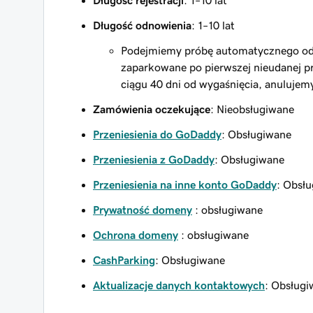
Długość rejestracji
: 1–10 lat
Długość odnowienia
: 1–10 lat
Podejmiemy próbę automatycznego odn
zaparkowane po pierwszej nieudanej pr
ciągu 40 dni od wygaśnięcia, anulujem
Zamówienia oczekujące
: Nieobsługiwane
Przeniesienia do GoDaddy
: Obsługiwane
Przeniesienia z GoDaddy
: Obsługiwane
Przeniesienia na inne konto GoDaddy
: Obsł
Prywatność domeny
: obsługiwane
Ochrona domeny
: obsługiwane
CashParking
: Obsługiwane
Aktualizacje danych kontaktowych
: Obsług