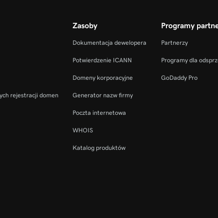
Zasoby
Programy partne
Dokumentacja dewelopera
Partnerzy
Potwierdzenie ICANN
Programy dla odspr
Domeny korporacyjne
GoDaddy Pro
ych rejestracji domen
Generator nazw firmy
Poczta internetowa
WHOIS
Katalog produktów