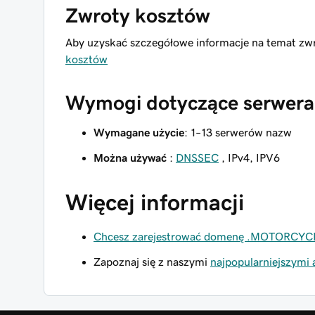
Zwroty kosztów
Aby uzyskać szczegółowe informacje na temat z
kosztów
Wymogi dotyczące serwera
Wymagane użycie
: 1–13 serwerów nazw
Można używać
:
DNSSEC
, IPv4, IPV6
Więcej informacji
Chcesz zarejestrować domenę .MOTORCYC
Zapoznaj się z naszymi
najpopularniejszymi