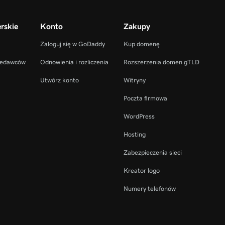
rskie
Konto
Zakupy
Zaloguj się w GoDaddy
Kup domenę
zedawców
Odnowienia i rozliczenia
Rozszerzenia domen gTLD
Utwórz konto
Witryny
Poczta firmowa
WordPress
Hosting
Zabezpieczenia sieci
Kreator logo
Numery telefonów