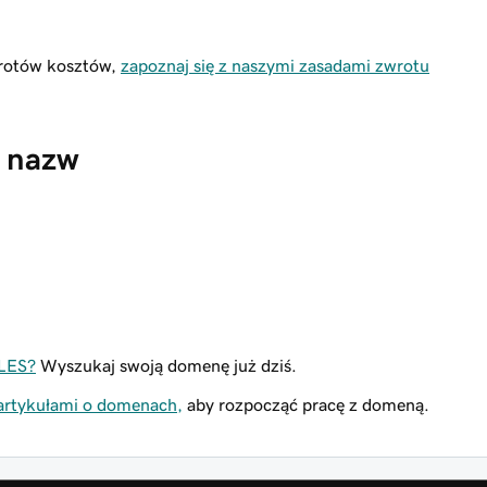
wrotów kosztów,
zapoznaj się z naszymi zasadami zwrotu
 nazw
LES?
Wyszukaj swoją domenę już dziś.
 artykułami o domenach,
aby rozpocząć pracę z domeną.