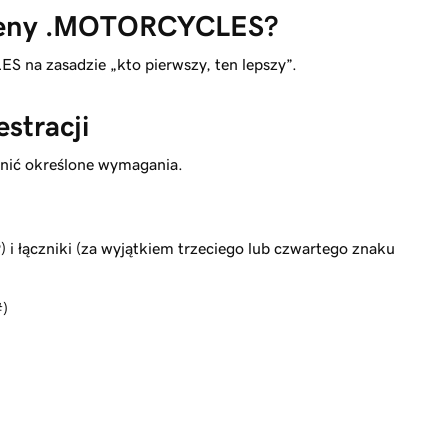
omeny .MOTORCYCLES?
na zasadzie „kto pierwszy, ten lepszy”.
stracji
nić określone wymagania.
–9) i łączniki (za wyjątkiem trzeciego lub czwartego znaku
#)