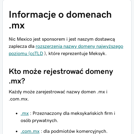
Informacje o domenach
.mx
Nic Mexico jest sponsorem i jest naszym dostawcą
zaplecza dla
rozszerzenia nazwy domeny najwyższego
poziomu (ccTLD
), które reprezentuje Meksyk.
Kto może rejestrować domeny
.mx?
Każdy może zarejestrować nazwy domen .mx i
.com.mx.
.mx
: Przeznaczony dla meksykańskich firm i
osób prywatnych.
.com.mx
: dla podmiotów komercyjnych.