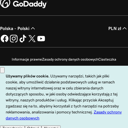
Polska - Polski
PLN zł
Informacje prawne
Zasady ochrony danych osobowych
Ciasteczka
Zakaz sprzedaży moich danych osobowych
Copyright © 1999 - 2026 GoDaddy Operating Company, LLC. Wszelkie prawa
zastrzeżone. Znak słowny GoDaddy jest zastrzeżonym znakiem towarowym
firmy GoDaddy Operating Company, LLC w Stanach Zjednoczonych i innych
krajach. Logo „GO” jest zastrzeżonym znakiem towarowym firmy
GoDaddy.com, LLC w Stanach Zjednoczonych.
Korzystanie z tej witryny podlega wyraźnie określonym warunkom
użytkowania. Korzystając z tej witryny, akceptujesz zobowiązania wynikające z
postanowień
Regulaminu ogólnego
.