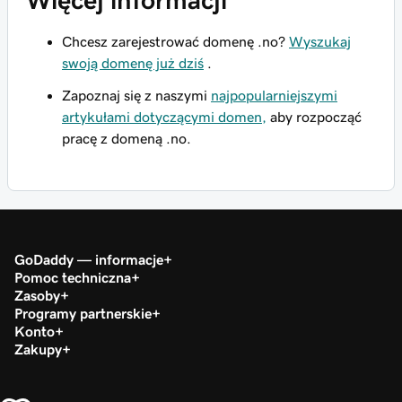
Więcej informacji
Chcesz zarejestrować domenę .no?
Wyszukaj
swoją domenę już dziś
.
Zapoznaj się z naszymi
najpopularniejszymi
artykułami dotyczącymi domen,
aby rozpocząć
pracę z domeną .no.
GoDaddy — informacje
Pomoc techniczna
Zasoby
Programy partnerskie
Konto
Zakupy