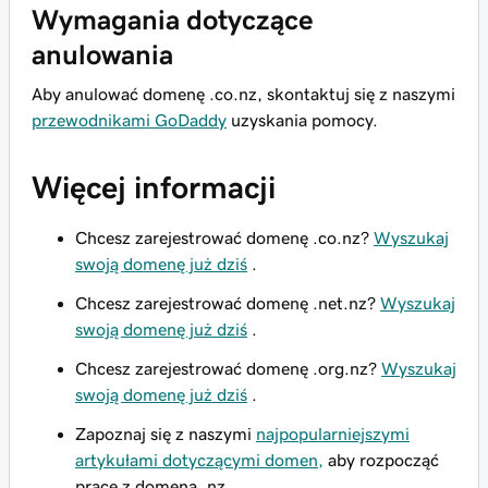
Wymagania dotyczące
anulowania
Aby anulować domenę .co.nz, skontaktuj się z naszymi
przewodnikami GoDaddy
uzyskania pomocy.
Więcej informacji
Chcesz zarejestrować domenę .co.nz?
Wyszukaj
swoją domenę już dziś
.
Chcesz zarejestrować domenę .net.nz?
Wyszukaj
swoją domenę już dziś
.
Chcesz zarejestrować domenę .org.nz?
Wyszukaj
swoją domenę już dziś
.
Zapoznaj się z naszymi
najpopularniejszymi
artykułami dotyczącymi domen,
aby rozpocząć
pracę z domeną .nz.