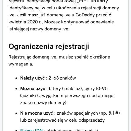
rejestru identyfikacji podatkowej „RIF” lub karty
identyfikacyjnej w celu ukończenia rejestracji domeny
.ve. Jeśli masz już domenę .ve u GoDaddy przed 6
kwietnia 2020 r., Możesz kontynuować odnawianie
istniejącej nazwy domeny .ve.
Ograniczenia rejestracji
Rejestrując domenę .ve, musisz spełnić określone
wymagania.
Należy użyć
: 2–63 znaków
Można użyć
: Litery (znaki az), cyfry (0-9) i
łączniki (z wyjątkiem pierwszego i ostatniego
znaku nazwy domeny)
Nie można użyć
: znaków specjalnych (np. & i #)
lub zarejestrować się w celu odsprzedaży
Nazwy IDN
: obsługiwane - hiszpański