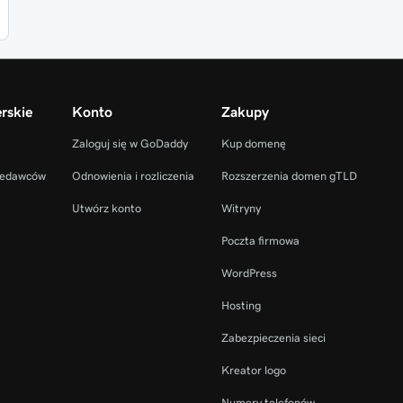
rskie
Konto
Zakupy
Zaloguj się w GoDaddy
Kup domenę
zedawców
Odnowienia i rozliczenia
Rozszerzenia domen gTLD
Utwórz konto
Witryny
Poczta firmowa
WordPress
Hosting
Zabezpieczenia sieci
Kreator logo
Numery telefonów