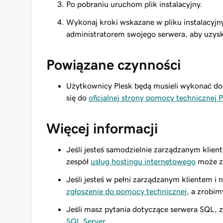
Po pobraniu uruchom plik instalacyjny.
Wykonaj kroki wskazane w pliku instalacyjnym
administratorem swojego serwera, aby uzy
Powiązane czynności
Użytkownicy Plesk będą musieli wykonać dod
się do
oficjalnej strony pomocy technicznej P
Więcej informacji
Jeśli jesteś samodzielnie zarządzanym klien
zespół
usług hostingu internetowego
może zr
Jeśli jesteś w pełni zarządzanym klientem i 
zgłoszenie do pomocy technicznej
, a zrobim
Jeśli masz pytania dotyczące serwera SQL, z
SQL Server
.