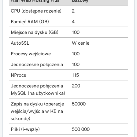
Plan Web Hosting Plus
Bazowy
U
CPU (dostępne rdzenie)
2
4
Pamięć RAM (GB)
4
8
Miejsce na dysku (GB)
100
2
AutoSSL
W cenie
W
Procesy wejściowe
100
1
Jednoczesne połączenia
100
1
NProcs
115
1
Jednoczesne połączenia
200
2
MySQL (na użytkownika)
Zapis na dysku (operacje
50000
6
wejścia/wyjścia w KB na
sekundę)
Pliki (i-węzły)
500 000
1