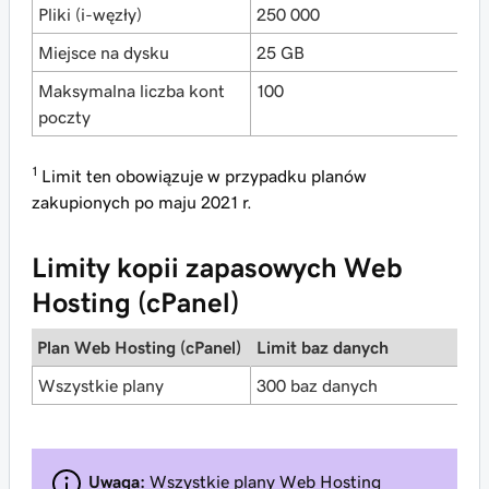
Pliki (i-węzły)
250 000
2
Miejsce na dysku
25 GB
5
Maksymalna liczba kont
100
5
poczty
1
Limit ten obowiązuje w przypadku planów
zakupionych po maju 2021 r.
Limity kopii zapasowych Web
Hosting (cPanel)
Plan Web Hosting (cPanel)
Limit baz danych
L
Wszystkie plany
300 baz danych
2
Uwaga:
Wszystkie plany Web Hosting