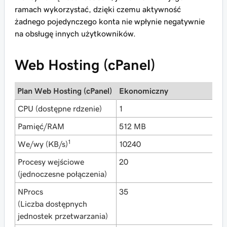
ramach wykorzystać, dzięki czemu aktywność
żadnego pojedynczego konta nie wpłynie negatywnie
na obsługę innych użytkowników.
Web Hosting (cPanel)
Plan Web Hosting (cPanel)
Ekonomiczny
D
CPU (dostępne rdzenie)
1
1
Pamięć/RAM
512 MB
1
1
We/wy (KB/s)
10240
1
Procesy wejściowe
20
3
(jednoczesne połączenia)
NProcs
35
4
(Liczba dostępnych
jednostek przetwarzania)