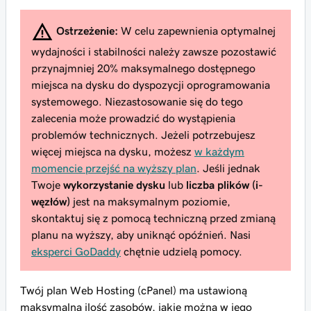
Ostrzeżenie:
W celu zapewnienia optymalnej
wydajności i stabilności należy zawsze pozostawić
przynajmniej 20% maksymalnego dostępnego
miejsca na dysku do dyspozycji oprogramowania
systemowego. Niezastosowanie się do tego
zalecenia może prowadzić do wystąpienia
problemów technicznych. Jeżeli potrzebujesz
więcej miejsca na dysku, możesz
w każdym
momencie przejść na wyższy plan
. Jeśli jednak
Twoje
wykorzystanie dysku
lub
liczba plików (i-
węzłów)
jest na maksymalnym poziomie,
skontaktuj się z pomocą techniczną przed zmianą
planu na wyższy, aby uniknąć opóźnień. Nasi
eksperci GoDaddy
chętnie udzielą pomocy.
Twój plan Web Hosting (cPanel) ma ustawioną
maksymalną ilość zasobów, jakie można w jego