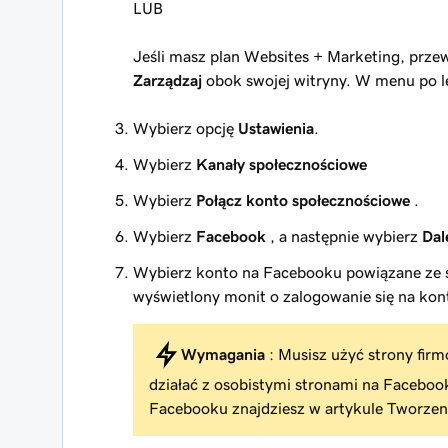
LUB
Jeśli masz plan Websites + Marketing, prze
Zarządzaj
obok swojej witryny. W menu po l
Wybierz opcję
Ustawienia
.
Wybierz
Kanały społecznościowe
Wybierz
Połącz konto społecznościowe
.
Wybierz
Facebook
, a następnie wybierz
Dal
Wybierz konto na Facebooku powiązane ze s
wyświetlony monit o zalogowanie się na kon
Wymagania
: Musisz użyć strony fir
działać z osobistymi stronami na Faceboo
Facebooku znajdziesz w artykule Tworzeni