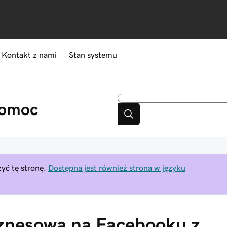
Kontakt z nami
Stan systemu
omoc
yć tę stronę.
Dostępna jest również strona w języku
iznesową na Facebooku z