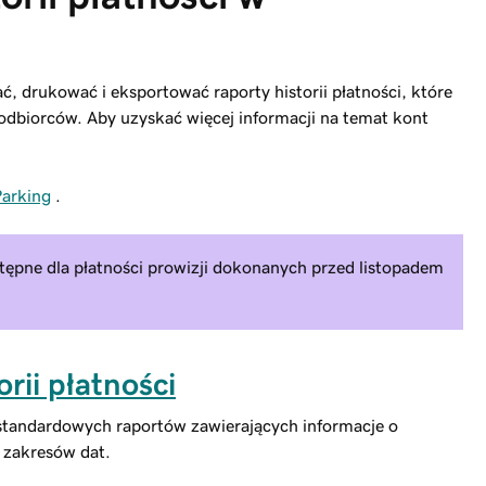
 drukować i eksportować raporty historii płatności, które
t odbiorców. Aby uzyskać więcej informacji na temat kont
Parking
.
ostępne dla płatności prowizji dokonanych przed listopadem
rii płatności
estandardowych raportów zawierających informacje o
h zakresów dat.