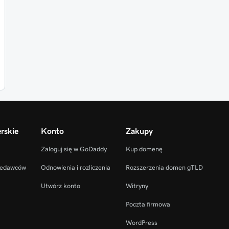
rskie
Konto
Zakupy
Zaloguj się w GoDaddy
Kup domenę
zedawców
Odnowienia i rozliczenia
Rozszerzenia domen gTLD
Utwórz konto
Witryny
Poczta firmowa
WordPress