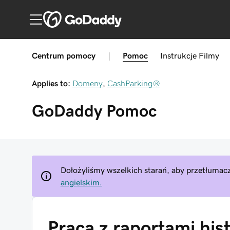
Centrum pomocy
|
Pomoc
Instrukcje
Filmy
Applies to:
Domeny
,
CashParking®
GoDaddy
Pomoc
Dołożyliśmy wszelkich starań, aby przetłumacz
angielskim.
Praca z raportami hist