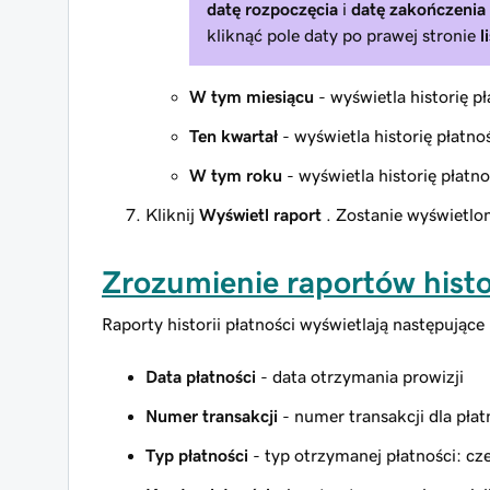
datę rozpoczęcia
i
datę zakończenia
kliknąć pole daty po prawej stronie
l
W tym miesiącu
- wyświetla historię p
Ten kwartał
- wyświetla historię płatno
W tym roku
- wyświetla historię płatno
Kliknij
Wyświetl raport
. Zostanie wyświetlony
Zrozumienie raportów histor
Raporty historii płatności wyświetlają następujące 
Data płatności
- data otrzymania prowizji
Numer transakcji
- numer transakcji dla płat
Typ płatności
- typ otrzymanej płatności: cz