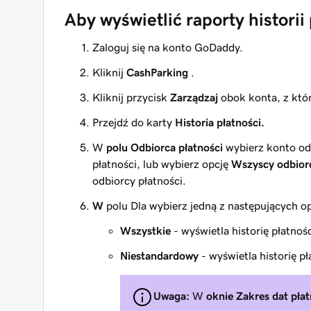
Aby wyświetlić raporty historii
Zaloguj się na konto GoDaddy.
Kliknij
CashParking
.
Kliknij przycisk
Zarządzaj
obok konta, z któ
Przejdź do karty
Historia płatności.
W
polu Odbiorca płatności
wybierz konto odb
płatności, lub wybierz opcję
Wszyscy odbior
odbiorcy płatności.
W
polu Dla wybierz jedną z następujących op
Wszystkie
- wyświetla historię płatnoś
Niestandardowy
- wyświetla historię p
Uwaga:
W
oknie Zakres dat płat