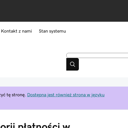
Kontakt z nami
Stan systemu
yć tę stronę.
Dostępna jest również strona w języku
orii płatności w