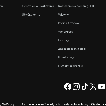
ców
Odnowienia i rozliczenia
Rozszerzenia domen gTLD
Utwórz konto
Witryny
Poczta firmowa
WordPress
Hosting
Zabezpieczenia sieci
Kreator logo
Numery telefonów
my GoDaddy
Informacje prawne
Zasady ochrony danych osobowych
Ciasteczka