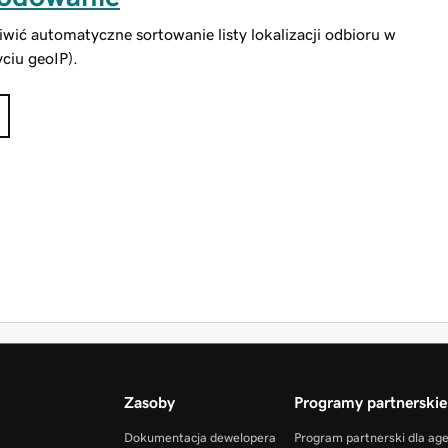
ić automatyczne sortowanie listy lokalizacji odbioru w
yciu geoIP).
Zasoby
Programy partnerskie
Dokumentacja dewelopera
Program partnerski dla ag