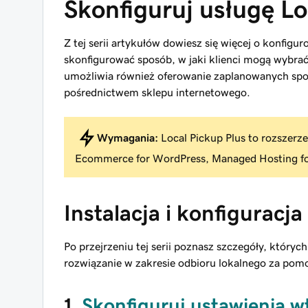
Skonfiguruj usługę Lo
Z tej serii artykułów dowiesz się więcej o konfigu
skonfigurować sposób, w jaki klienci mogą wybrać
umożliwia również oferowanie zaplanowanych spo
pośrednictwem sklepu internetowego.
Wymagania:
Local Pickup Plus to rozsze
Ecommerce for WordPress, Managed Hosting f
Instalacja i konfiguracja
Po przejrzeniu tej serii poznasz szczegóły, który
rozwiązanie w zakresie odbioru lokalnego za po
1.
Skonfiguruj ustawienia w