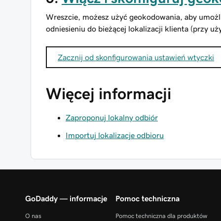
Wreszcie, możesz użyć geokodowania, aby umożliw
odniesieniu do bieżącej lokalizacji klienta (przy uż
Zacznij od skonfigurowania ustawień wtyczki
Więcej informacji
Zaproponuj lokalny odbiór
Importuj lokalizacje odbioru
GoDaddy — informacje
Pomoc techniczna
O nas
Pomoc techniczna dla produktów