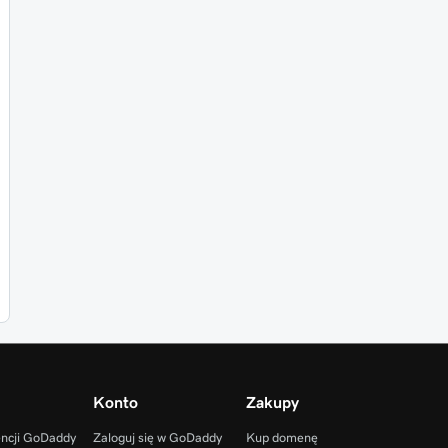
Konto
Zakupy
encji GoDaddy
Zaloguj się w GoDaddy
Kup domenę