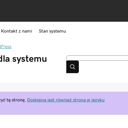
Kontakt z nami
Stan systemu
dPress
dla systemu
yć tę stronę.
Dostępna jest również strona w języku