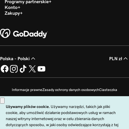
Programy partnerskie
Konto
Zakupy
Polska - Polski
PLN zł
Informacje prawne
Zasady ochrony danych osobowych
Ciasteczka
Zakaz sprzedaży moich danych osobowych
Copyright © 1999 - 2026 GoDaddy Operating Company, LLC. Wszelkie prawa
zastrzeżone. Znak słowny GoDaddy jest zastrzeżonym znakiem towarowym
firmy GoDaddy Operating Company, LLC w Stanach Zjednoczonych i innych
krajach. Logo „GO” jest zastrzeżonym znakiem towarowym firmy