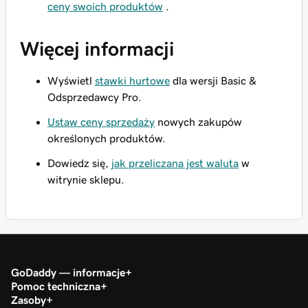
ceny swoich produktów
.
Więcej informacji
Wyświetl
stawki hurtowe
dla wersji Basic &
Odsprzedawcy Pro.
Ustaw ceny sprzedaży
nowych zakupów
określonych produktów.
Dowiedz się,
jak przeliczana jest waluta
w
witrynie sklepu.
GoDaddy — informacje
Pomoc techniczna
Zasoby