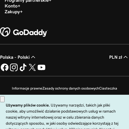
Programy partnerskie
Konto
Zakupy
Polska - Polski
PLN zł
Informacje prawne
Zasady ochrony danych osobowych
Ciasteczka
Zakaz sprzedaży moich danych osobowych
Copyright © 1999 - 2026 GoDaddy Operating Company, LLC. Wszelkie prawa
zastrzeżone. Znak słowny GoDaddy jest zastrzeżonym znakiem towarowym
firmy GoDaddy Operating Company, LLC w Stanach Zjednoczonych i innych
krajach. Logo „GO” jest zastrzeżonym znakiem towarowym firmy