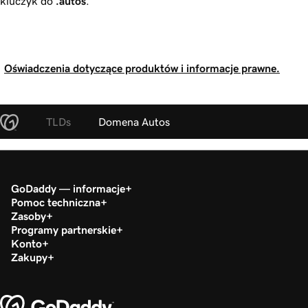
kluczyk do
.autos
.
Oświadczenia dotyczące produktów i informacje prawne.
TLDs
Domena Autos
GoDaddy — informacje
Pomoc techniczna
Zasoby
Programy partnerskie
Konto
Zakupy