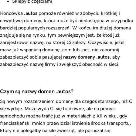
Sklepy z częściami
Końcówka
.autos
pomoże również w zdobyciu krótkiej i
chwytliwej domeny, która może być niedostępna w przypadku
bardziej popularnych rozszerzeń. W końcu im dłużej domena
znajduje się na rynku, tym pewniejszym jest, że ktoś już
zarejestrował nazwę, na której Ci zależy. Oczywiście, jeżeli
masz już wspaniałą domenę .com lub .net, nie zapomnij
zabezpieczyć sobie pasującej
nazwy domeny .autos
, aby
zabezpieczyć nazwę firmy i zwiększyć obecność w sieci.
Czym są nazwy domen .autos?
Są nowym rozszerzeniem domeny dla czegoś starszego, niż Ci
się wydaje. Może wyda Ci się to dziwne, ale na pomysł
samochodu można trafić już w materiałach z XII wieku, gdy
franciszkański mnich przewidział istnienie środka transportu,
który nie polegałby na sile zwierząt, ale poruszał się