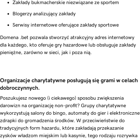
Zakłady bukmacherskie niezwiązane ze sportem
Blogerzy analizujący zakłady
Serwisy internetowe oferujące zakłady sportowe
Domena .bet pozwala stworzyć atrakcyjny adres internetowy
dla każdego, kto oferuje gry hazardowe lub obsługuje zakłady
pieniężne, zarówno w sieci, jak i poza nią.
Organizacje charytatywne posługują się grami w celach 
dobroczynnych.
Poszukujesz nowego (i ciekawego) sposobu zwiększenia
darowizn na organizację non-profit? Grupy charytatywne
wykorzystują salony do bingo, automaty do gier i elektroniczne
zdrapki do gromadzenia środków. W przeciwieństwie do
tradycyjnych form hazardu, które zakładają przekazanie
zysków władzom miejskim lub kasynie, tego rodzaju rozrywka