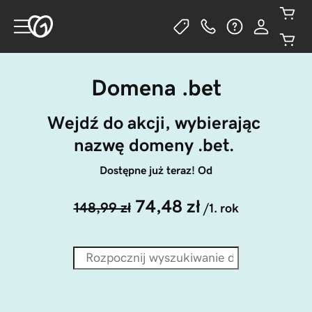
Domena .bet
Wejdź do akcji, wybierając 
nazwę domeny .bet. 
Dostępne już teraz! Od
74,48 zł
148,99 zł
/1. rok