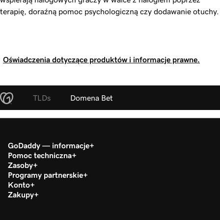
terapię, doraźną pomoc psychologiczną czy dodawanie otuchy.
Oświadczenia dotyczące produktów i informacje prawne.
TLDs
Domena Bet
GoDaddy — informacje
Pomoc techniczna
Zasoby
Programy partnerskie
Konto
Zakupy