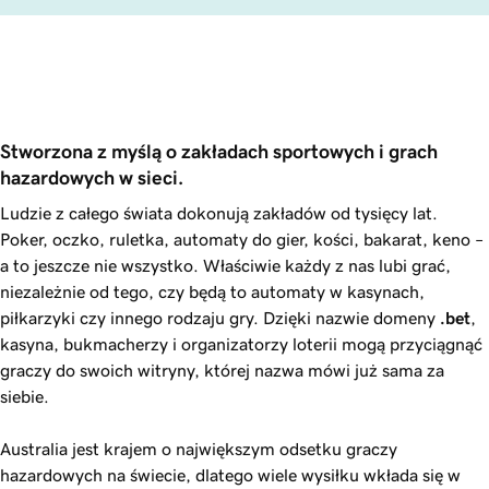
Stworzona z myślą o zakładach sportowych i grach 
hazardowych w sieci.
Ludzie z całego świata dokonują zakładów od tysięcy lat.
Poker, oczko, ruletka, automaty do gier, kości, bakarat, keno –
a to jeszcze nie wszystko. Właściwie każdy z nas lubi grać,
niezależnie od tego, czy będą to automaty w kasynach,
piłkarzyki czy innego rodzaju gry. Dzięki nazwie domeny
.bet
,
kasyna, bukmacherzy i organizatorzy loterii mogą przyciągnąć
graczy do swoich witryny, której nazwa mówi już sama za
siebie.
Australia jest krajem o największym odsetku graczy
hazardowych na świecie, dlatego wiele wysiłku wkłada się w