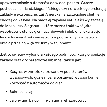
upowszechnianie automatów do wideo-pokera. Gracze
pochodzenia irlandzkiego, fińskiego czy norweskiego preferują
zakłady elektroniczne, zaś Amerykanie szczególnie chętnie
chodzą do kasyna. Najbardziej zapaleni entuzjaści wyjeżdżają
do Makau czy Singapuru, które można traktować jako
współczesne stolice gier hazardowych i ulubione lokalizacje
fanów kasyna dzięki inwestycjom poczynionym w ostatnim
czasie przez największe firmy w tej branży.
.bet
to świetny wybór dla każdego podmiotu, który organizuje
zakłady oraz gry hazardowe lub inne, takich jak:
Kasyna, w tym zlokalizowane w pobliżu torów
wyścigowych, gdzie można obstawiać wyścigi konne i
korzystać z automatów do gier
Bukmacherzy
Salony gier bingo i innych gier niehazardowych