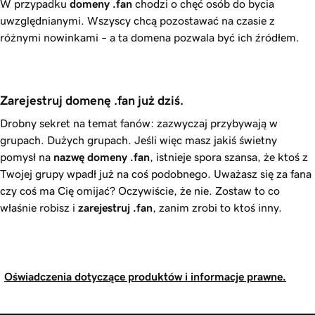
W przypadku
domeny
.fan
chodzi o chęć osób do bycia
uwzględnianymi. Wszyscy chcą pozostawać na czasie z
różnymi nowinkami – a ta domena pozwala być ich źródłem.
Zarejestruj domenę .fan już dziś.
Drobny sekret na temat fanów: zazwyczaj przybywają w
grupach. Dużych grupach. Jeśli więc masz jakiś świetny
pomysł na
nazwę domeny
.fan
, istnieje spora szansa, że ktoś z
Twojej grupy wpadł już na coś podobnego. Uważasz się za fana
czy coś ma Cię omijać? Oczywiście, że nie. Zostaw to co
właśnie robisz i
zarejestruj
.fan
, zanim zrobi to ktoś inny.
Oświadczenia dotyczące produktów i informacje prawne.