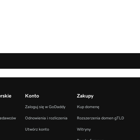
rskie
Konto
Zakupy
Zaloguj się w GoDaddy
Kup domenę
zedawców
Odnowienia i rozliczenia
Rozszerzenia domen gTLD
Utwórz konto
Witryny