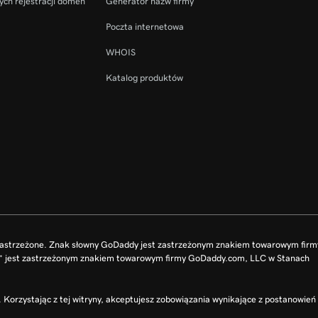
ych rejestracji domen
Generator nazw firmy
Poczta internetowa
WHOIS
Katalog produktów
zastrzeżone. Znak słowny GoDaddy jest zastrzeżonym znakiem towarowym fir
O” jest zastrzeżonym znakiem towarowym firmy GoDaddy.com, LLC w Stanach
Korzystając z tej witryny, akceptujesz zobowiązania wynikające z postanowień