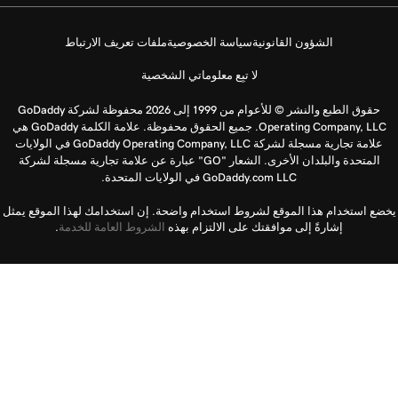
الشؤون القانونية
سياسة الخصوصية
ملفات تعريف الارتباط
لا تبِع معلوماتي الشخصية
حقوق الطبع والنشر © للأعوام من 1999 إلى 2026 محفوظة لشركة GoDaddy
Operating Company, LLC. جميع الحقوق محفوظة. علامة الكلمة GoDaddy هي
علامة تجارية مسجلة لشركة GoDaddy Operating Company, LLC في الولايات
المتحدة والبلدان الأخرى. الشعار "GO" عبارة عن علامة تجارية مسجلة لشركة
GoDaddy.com LLC في الولايات المتحدة.
يخضع استخدام هذا الموقع لشروط استخدام واضحة. إن استخدامك لهذا الموقع يمثل
إشارةً إلى موافقتك على الالتزام بهذه
الشروط العامة للخدمة
.