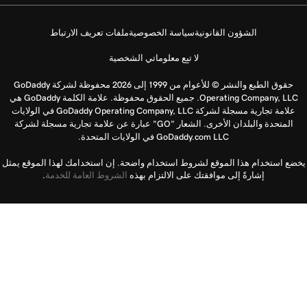
الشؤون القانونية
سياسة الخصوصية
ملفات تعريف الارتباط
لا تبِع معلوماتي الشخصية
حقوق الطبع والنشر © للأعوام من 1999 إلى 2026 محفوظة لشركة GoDaddy
Operating Company, LLC. جميع الحقوق محفوظة. علامة الكلمة GoDaddy هي
علامة تجارية مسجلة لشركة GoDaddy Operating Company, LLC في الولايات
المتحدة والبلدان الأخرى. الشعار "GO" عبارة عن علامة تجارية مسجلة لشركة
GoDaddy.com LLC في الولايات المتحدة.
يخضع استخدام هذا الموقع لشروط استخدام واضحة. إن استخدامك لهذا الموقع يمثل
إشارةً إلى موافقتك على الالتزام بهذه
الشروط العامة للخدمة
.