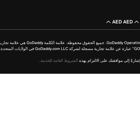
AED AED
حقوق الطبع والنشر © للأعوام من 1999 إلى 2026 محفوظة لشركة perating Company, LLC
رةً إلى موافقتك على الالتزام بهذه
الشروط العامة للخدمة
.