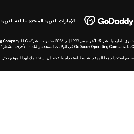
الإمارات العربية المتحدة - اللغة العربية
GoDaddy Operating Company, LLC في الولايات المتحدة والبلدان الأخرى. الشعار "GO" عبارة عن علامة تجارية مسجلة لشركة GoDaddy.com LLC في الولايات المتحدة.
يخضع استخدام هذا الموقع لشروط استخدام واضحة. إن استخدامك لهذا الموقع يمثل إشا