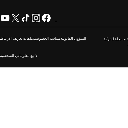
الشؤون القانونية
سياسة الخصوصية
ملفات تعريف الارتباط
GoDaddy O. جميع الحقوق محفوظة. علامة الكلمة GoDaddy هي علامة تجارية مسجلة لشركة
لا تبِع معلوماتي الشخصية