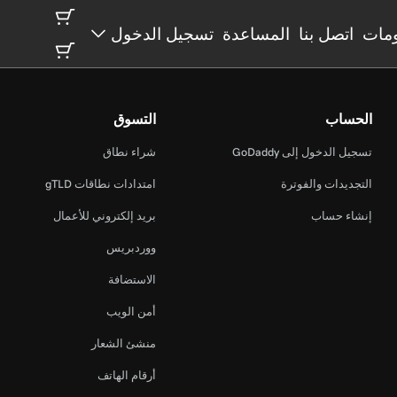
مات
اتصل بنا
المساعدة
تسجيل الدخول
الحساب
التسوق
تسجيل الدخول إلى GoDaddy
شراء نطاق
التجديدات والفوترة
امتدادات نطاقات gTLD
إنشاء حساب
بريد إلكتروني للأعمال
ووردبريس
الاستضافة
أمن الويب
منشئ الشعار
أرقام الهاتف