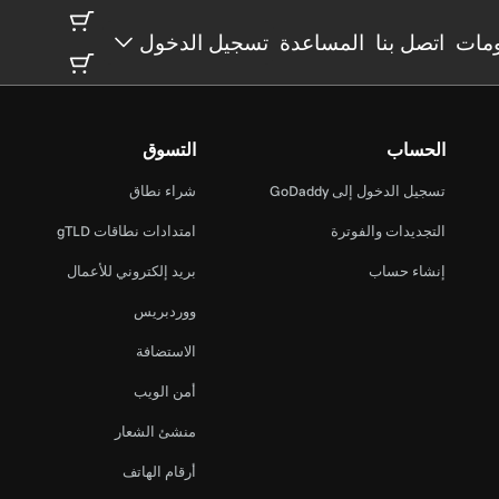
مات
اتصل بنا
المساعدة
تسجيل الدخول
الحساب
التسوق
تسجيل الدخول إلى GoDaddy
شراء نطاق
التجديدات والفوترة
امتدادات نطاقات gTLD
إنشاء حساب
بريد إلكتروني للأعمال
ووردبريس
الاستضافة
أمن الويب
منشئ الشعار
أرقام الهاتف