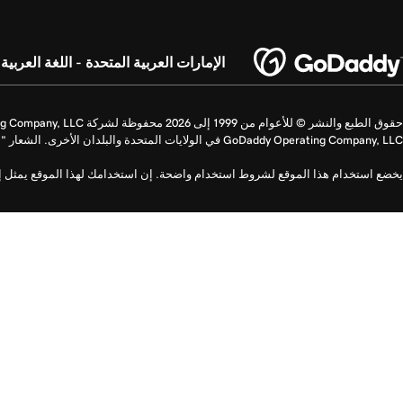
الإمارات العربية المتحدة - اللغة العربية
GoDaddy Operating Company, LLC في الولايات المتحدة والبلدان الأخرى. الشعار "GO" عبارة عن علامة تجارية مسجلة لشركة GoDaddy.com LLC في الولايات المتحدة.
يخضع استخدام هذا الموقع لشروط استخدام واضحة. إن استخدامك لهذا الموقع يمثل إشا