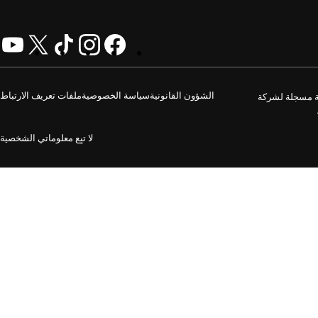
الشؤون القانونية
سياسة الخصوصية
ملفات تعريف الارتباط
GoDaddy O. جميع الحقوق محفوظة. علامة الكلمة GoDaddy هي علامة تجارية مسجلة لشركة
لا تبِع معلوماتي الشخصية