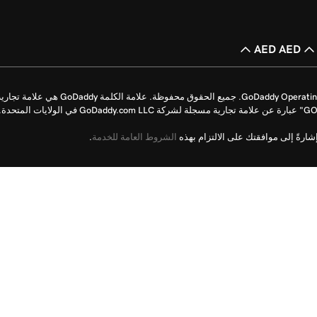
AED AED
حقوق الطبع والنشر © للأعوام من 1999 إلى 2026 محفوظة لشركة perating Company, LLC
رةً إلى موافقتك على الالتزام بهذه
الشروط العامة للخدمة
.