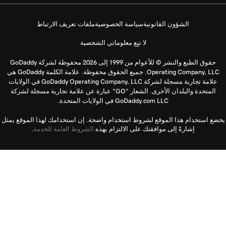
الشؤون القانونية
سياسة الخصوصية
ملفات تعريف الارتباط
لا تبِع معلوماتي الشخصية
حقوق الطبع والنشر © للأعوام من 1999 إلى 2026 محفوظة لشركة GoDaddy
Operating Company, LLC. جميع الحقوق محفوظة. علامة الكلمة GoDaddy هي
علامة تجارية مسجلة لشركة GoDaddy Operating Company, LLC في الولايات
المتحدة والبلدان الأخرى. الشعار "GO" عبارة عن علامة تجارية مسجلة لشركة
GoDaddy.com LLC في الولايات المتحدة.
يخضع استخدام هذا الموقع لشروط استخدام واضحة. إن استخدامك لهذا الموقع يمثل
إشارةً إلى موافقتك على الالتزام بهذه
الشروط العامة للخدمة
.