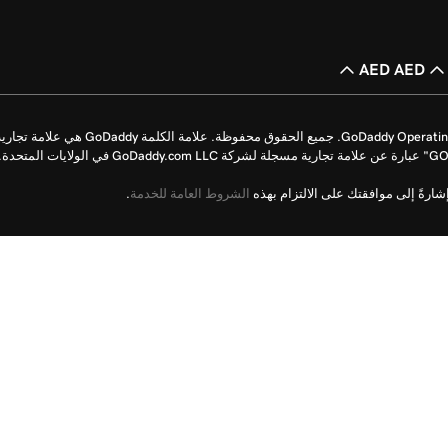
AED AED
حقوق الطبع والنشر © للأعوام من 1999 إلى 2026 محفوظة لشركة perating Company, LLC
رةً إلى موافقتك على الالتزام بهذه
الشروط العامة للخدمة
.