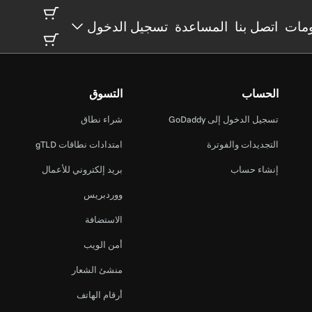
مات
اتصل بنا
المساعدة
تسجيل الدخول
الحساب
التسوق
تسجيل الدخول إلى GoDaddy
شراء نطاق
التجديدات والفوترة
امتدادات نطاقات gTLD
إنشاء حساب
بريد إلكتروني للأعمال
ووردبريس
الاستضافة
أمن الويب
منشئ الشعار
أرقام الهاتف