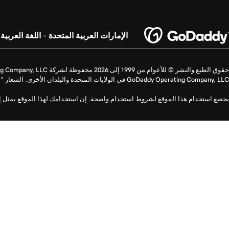
الإمارات العربية المتحدة - اللغة العربية
GoDaddy Operating Company, LLC في الولايات المتحدة والبلدان الأخرى. الشعار "GO" عبارة عن علامة تجارية مسجلة لشركة GoDaddy.com LLC في الولايات المتحدة.
يخضع استخدام هذا الموقع لشروط استخدام واضحة. إن استخدامك لهذا الموقع يمثل إشا