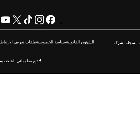
الشؤون القانونية
سياسة الخصوصية
ملفات تعريف الارتباط
GoDaddy O. جميع الحقوق محفوظة. علامة الكلمة GoDaddy هي علامة تجارية مسجلة لشركة
لا تبِع معلوماتي الشخصية