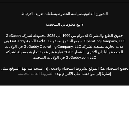
الشؤون القانونية
سياسة الخصوصية
ملفات تعريف الارتباط
لا تبِع معلوماتي الشخصية
حقوق الطبع والنشر © للأعوام من 1999 إلى 2026 محفوظة لشركة GoDaddy
Operating Company, LLC. جميع الحقوق محفوظة. علامة الكلمة GoDaddy هي
علامة تجارية مسجلة لشركة GoDaddy Operating Company, LLC في الولايات
المتحدة والبلدان الأخرى. الشعار "GO" عبارة عن علامة تجارية مسجلة لشركة
GoDaddy.com LLC في الولايات المتحدة.
يخضع استخدام هذا الموقع لشروط استخدام واضحة. إن استخدامك لهذا الموقع يمثل
إشارةً إلى موافقتك على الالتزام بهذه
الشروط العامة للخدمة
.