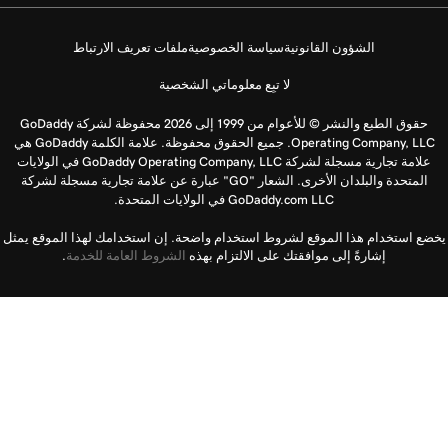
الشؤون القانونية
سياسة الخصوصية
ملفات تعريف الارتباط
لا تبِع معلوماتي الشخصية
حقوق الطبع والنشر © للأعوام من 1999 إلى 2026 محفوظة لشركة GoDaddy
Operating Company, LLC. جميع الحقوق محفوظة. علامة الكلمة GoDaddy هي
علامة تجارية مسجلة لشركة GoDaddy Operating Company, LLC في الولايات
المتحدة والبلدان الأخرى. الشعار "GO" عبارة عن علامة تجارية مسجلة لشركة
GoDaddy.com LLC في الولايات المتحدة.
يخضع استخدام هذا الموقع لشروط استخدام واضحة. إن استخدامك لهذا الموقع يمثل
إشارةً إلى موافقتك على الالتزام بهذه
الشروط العامة للخدمة
.