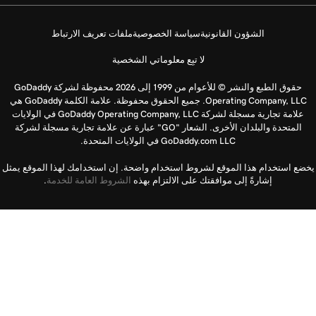
الشؤون القانونية
سياسة الخصوصية
ملفات تعريف الارتباط
لا تبِع معلوماتي الشخصية
حقوق الطبع والنشر © للأعوام من 1999 إلى 2026 محفوظة لشركة GoDaddy
Operating Company, LLC. جميع الحقوق محفوظة. علامة الكلمة GoDaddy هي
علامة تجارية مسجلة لشركة GoDaddy Operating Company, LLC في الولايات
المتحدة والبلدان الأخرى. الشعار "GO" عبارة عن علامة تجارية مسجلة لشركة
GoDaddy.com LLC في الولايات المتحدة.
يخضع استخدام هذا الموقع لشروط استخدام واضحة. إن استخدامك لهذا الموقع يمثل
إشارةً إلى موافقتك على الالتزام بهذه
الشروط العامة للخدمة
.