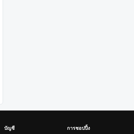
บัญชี
การชอปปิ้ง