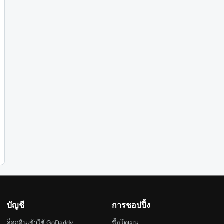
บัญชี
การชอปปิ้ง
ล็อกอินเข้าใช้ GoDaddy
ซื้อโดเมน