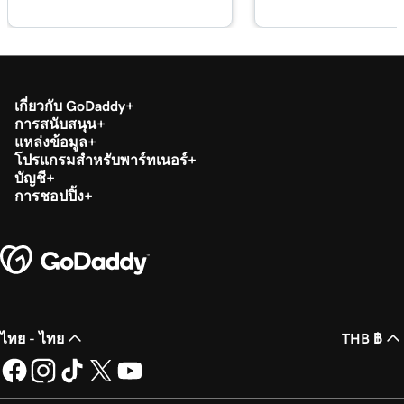
2m 36s
ตั้งค่าแอป Microsoft Authenticator
บทเรียนที่ 19 (จาก 37)
44s
เปลี่ยนรหัสผ่าน Microsoft 365
เกี่ยวกับ GoDaddy
บทเรียนที่ 20 (จาก 37)
การสนับสนุน
เปิดหรือปิดใช้งานการรับรองความถูกต้องโดย
1m 52s
แหล่งข้อมูล
โปรแกรมสำหรับพาร์ทเนอร์
ใช้หลายปัจจัย (MFA)
บัญชี
การชอปปิ้ง
บทเรียนที่ 21 (จาก 37)
47s
ส่งต่ออีเมล Microsoft 365 ของฉัน
บทเรียนที่ 22 (จาก 37)
42s
สร้างนามแฝงอีเมลใน Microsoft 365
บทเรียนที่ 23 (จาก 37)
2m 4s
ไทย - ไทย
THB ฿
สร้างกล่องจดหมายที่แชร์
บทเรียนที่ 24 (จาก 37)
51s