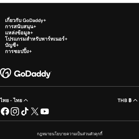
2m 36s
ตั้งค่าแอป Microsoft Authenticator
บทเรียนที่ 19 (จาก 37)
เกี่ยวกับ GoDaddy
44s
การสนับสนุน
เปลี่ยนรหัสผ่าน Microsoft 365
แหล่งข้อมูล
โปรแกรมสำหรับพาร์ทเนอร์
บทเรียนที่ 20 (จาก 37)
บัญชี
เปิดหรือปิดใช้งานการรับรองความถูกต้องโดย
1m 52s
การชอปปิ้ง
ใช้หลายปัจจัย (MFA)
บทเรียนที่ 21 (จาก 37)
47s
ส่งต่ออีเมล Microsoft 365 ของฉัน
บทเรียนที่ 22 (จาก 37)
42s
สร้างนามแฝงอีเมลใน Microsoft 365
ไทย - ไทย
THB ฿
บทเรียนที่ 23 (จาก 37)
2m 4s
สร้างกล่องจดหมายที่แชร์
บทเรียนที่ 24 (จาก 37)
กฎหมาย
นโยบายความเป็นส่วนตัว
คุกกี้
51s