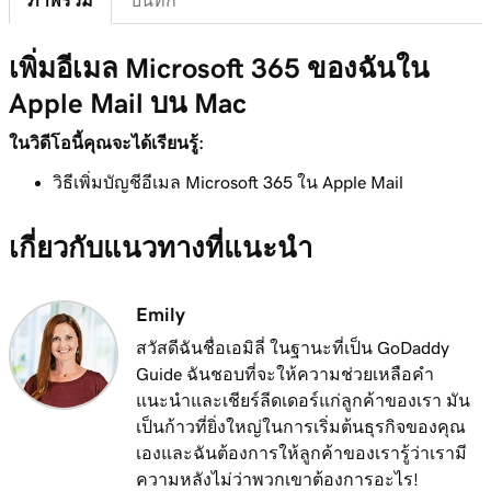
ภาพรวม
บันทึก
บทเรียนที่ 8 (จาก 37)
เพิ่มอีเมล Microsoft 365 ของฉันใน
เพิ่มอีเมล Microsoft 365 ของฉันไปยัง Outlook
1m 8s
Apple Mail บน Mac
บน iPhone
ในวิดีโอนี้คุณจะได้เรียนรู้:
บทเรียนที่ 9 (จาก 37)
เพิ่มอีเมล Microsoft 365 ของฉันไปยัง Outlook
1m 35s
วิธีเพิ่มบัญชีอีเมล Microsoft 365 ใน Apple Mail
บน Android
เกี่ยวกับแนวทางที่แนะนำ
บทเรียนที่ 10 (จาก 37)
เพิ่มอีเมล Microsoft 365 ของฉันไปยัง Outlook
1m 7s
บน Mac
Emily
สวัสดีฉันชื่อเอมิลี่ ในฐานะที่เป็น GoDaddy
บทเรียนที่ 11 (จาก 37)
Guide ฉันชอบที่จะให้ความช่วยเหลือคำ
เพิ่มอีเมล Microsoft 365 ของฉันไปยัง Apple Mail
53s
แนะนำและเชียร์ลีดเดอร์แก่ลูกค้าของเรา มัน
บน Mac
เป็นก้าวที่ยิ่งใหญ่ในการเริ่มต้นธุรกิจของคุณ
บทเรียนที่ 12 (จาก 37)
เองและฉันต้องการให้ลูกค้าของเรารู้ว่าเรามี
เพิ่มอีเมล Microsoft 365 ของฉันไปยัง Outlook
1m 3s
ความหลังไม่ว่าพวกเขาต้องการอะไร!