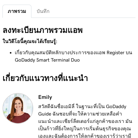
บทเรียนที่ 6 (จาก 20)
2m 7s
ภาพรวม
บันทึก
ปรับแต่งหน้าจอ Smart Terminal
บทเรียนที่ 7 (จาก 20)
ลงทะเบียนภาพรวมแอพ
2m 21s
ปรับแต่งใบเสร็จร้านค้าของฉัน
ในวิดีโอนี้คุณจะได้เรียนรู้:
บทเรียนที่ 8 (จาก 20)
1m 59s
เกี่ยวกับคุณสมบัติหลักบางประการของแอพ Register บน
ลงทะเบียนภาพรวมแอพ
GoDaddy Smart Terminal Duo
บทเรียนที่ 9 (จาก 20)
เพิ่มผลิตภัณฑ์บน GoDaddy Smart Terminal
2m 9s
เกี่ยวกับแนวทางที่แนะนำ
Duo
บทเรียนที่ 10 (จาก 20)
Emily
สร้างและใช้ภาษีใน GoDaddy Smart Terminal
1m 16s
สวัสดีฉันชื่อเอมิลี่ ในฐานะที่เป็น GoDaddy
Duo
Guide ฉันชอบที่จะให้ความช่วยเหลือคำ
แนะนำและเชียร์ลีดเดอร์แก่ลูกค้าของเรา มัน
บทเรียนที่ 11 (จาก 20)
1m 8s
เป็นก้าวที่ยิ่งใหญ่ในการเริ่มต้นธุรกิจของคุณ
สร้างและใช้ภาษีในแอพ Terminal
เองและฉันต้องการให้ลูกค้าของเรารู้ว่าเรามี