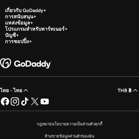
บัตร
เกี่ยวกับ GoDaddy
การสนับสนุน
บทเรียนที่ 18 (จาก 20)
แหล่งข้อมูล
คืนเงินหรือยกเลิกการทำธุรกรรมในแอป
1m 7s
โปรแกรมสำหรับพาร์ทเนอร์
GoDaddy Commerce ของฉัน
บัญชี
การชอปปิ้ง
บทเรียนที่ 19 (จาก 20)
1m 24s
ประมวลผลธุรกรรมโดยใช้รหัส QR
บทเรียนที่ 20 (จาก 20)
1m 12s
เพิ่มภาพผลิตภัณฑ์ไปยังแอพลงทะเบียนของฉัน
ไทย - ไทย
THB ฿
กฎหมาย
นโยบายความเป็นส่วนตัว
คุกกี้
ห้ามขายข้อมูลส่วนตัวของฉัน