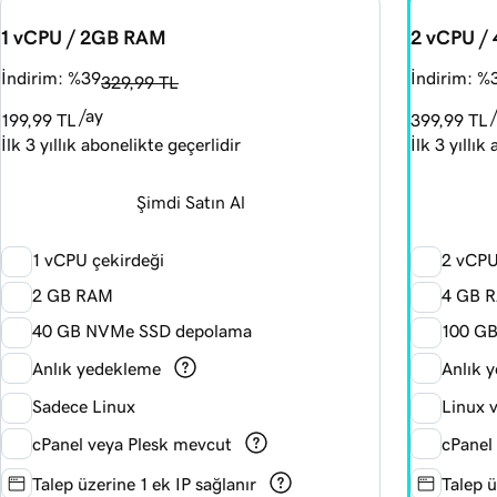
1 vCPU / 2GB RAM
2 vCPU /
İndirim: %39
İndirim: %
329,99 TL
/ay
199,99 TL
399,99 TL
İlk 3 yıllık abonelikte geçerlidir
İlk 3 yıllık
Şimdi Satın Al
1 vCPU çekirdeği
2 vCPU
2 GB RAM
4 GB 
40 GB NVMe SSD depolama
100 G
Anlık yedekleme
Anlık 
Sadece Linux
Linux 
cPanel veya Plesk mevcut
cPanel
Talep üzerine 1 ek IP sağlanır
Talep ü