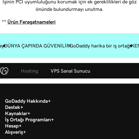
İşinin PCI uyumluluğunu korumak için ek gereklilikleri de göz
önünde bulundurmayı unutma.
**
Ürün Feragatnameleri
ay
DÜNYA ÇAPINDA GÜVENİLİR
GoDaddy harika bir iş ortağı
KEN
Hosting
VPS Sanal Sunucu
GoDaddy Hakkında
Destek
Kaynaklar
İş Ortağı Programları
Hesap
Alışveriş