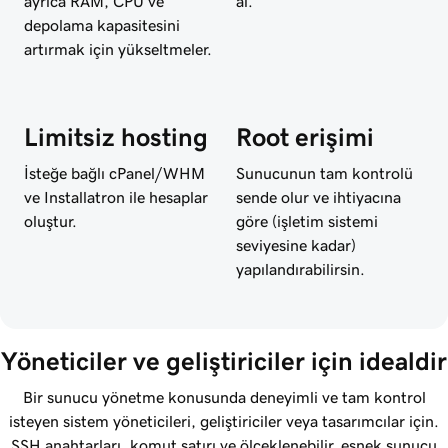
ayrıca RAM, CPU ve
al.
depolama kapasitesini
artırmak için yükseltmeler.
Limitsiz hosting
Root erişimi
İsteğe bağlı cPanel/WHM
Sunucunun tam kontrolü
ve Installatron ile hesaplar
sende olur ve ihtiyacına
oluştur.
göre (işletim sistemi
seviyesine kadar)
yapılandırabilirsin.
Yöneticiler ve geliştiriciler için idealdir
Bir sunucu yönetme konusunda deneyimli ve tam kontrol
isteyen sistem yöneticileri, geliştiriciler veya tasarımcılar için.
SSH anahtarları, komut satırı ve ölçeklenebilir, esnek sunucu