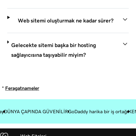
Web sitemi oluşturmak ne kadar sürer?
Gelecekte sitemi başka bir hosting
sağlayıcısına taşıyabilir miyim?
*
Feragatnameler
ay
DÜNYA ÇAPINDA GÜVENİLİR
GoDaddy harika bir iş ortağı
KEN