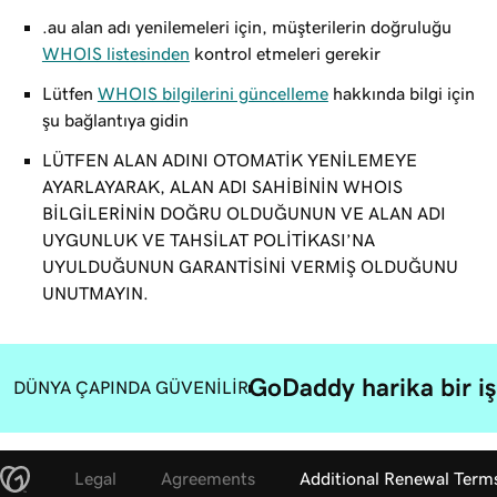
.au alan adı yenilemeleri için, müşterilerin doğruluğu
WHOIS listesinden
kontrol etmeleri gerekir
Lütfen
WHOIS bilgilerini güncelleme
hakkında bilgi için
şu bağlantıya gidin
LÜTFEN ALAN ADINI OTOMATİK YENİLEMEYE
AYARLAYARAK, ALAN ADI SAHİBİNİN WHOIS
BİLGİLERİNİN DOĞRU OLDUĞUNUN VE ALAN ADI
UYGUNLUK VE TAHSİLAT POLİTİKASI’NA
UYULDUĞUNUN GARANTİSİNİ VERMİŞ OLDUĞUNU
UNUTMAYIN.
GoDaddy harika bir iş 
DÜNYA ÇAPINDA GÜVENİLİR
Legal
Agreements
Additional Renewal Term