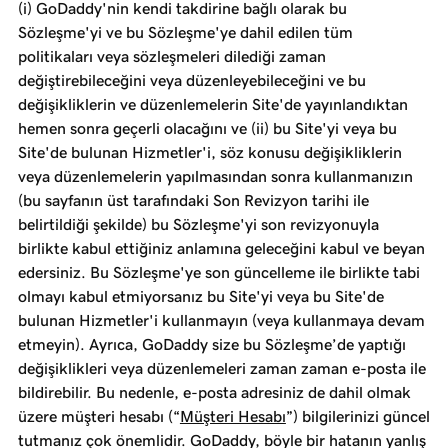
(i) GoDaddy'nin kendi takdirine bağlı olarak bu
Sözleşme'yi ve bu Sözleşme'ye dahil edilen tüm
politikaları veya sözleşmeleri dilediği zaman
değiştirebileceğini veya düzenleyebileceğini ve bu
değişikliklerin ve düzenlemelerin Site'de yayınlandıktan
hemen sonra geçerli olacağını ve (ii) bu Site'yi veya bu
Site'de bulunan Hizmetler'i, söz konusu değişikliklerin
veya düzenlemelerin yapılmasından sonra kullanmanızın
(bu sayfanın üst tarafındaki Son Revizyon tarihi ile
belirtildiği şekilde) bu Sözleşme'yi son revizyonuyla
birlikte kabul ettiğiniz anlamına geleceğini kabul ve beyan
edersiniz. Bu Sözleşme'ye son güncelleme ile birlikte tabi
olmayı kabul etmiyorsanız bu Site'yi veya bu Site'de
bulunan Hizmetler'i kullanmayın (veya kullanmaya devam
etmeyin). Ayrıca, GoDaddy size bu Sözleşme’de yaptığı
değişiklikleri veya düzenlemeleri zaman zaman e-posta ile
bildirebilir. Bu nedenle, e-posta adresiniz de dahil olmak
üzere müşteri hesabı (“
Müşteri Hesabı
”) bilgilerinizi güncel
tutmanız çok önemlidir. GoDaddy, böyle bir hatanın yanlış