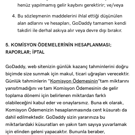
henüz yapılmamış gelir kaybını gerektirir; ve/veya
Bu sözleşmenin maddelerini ihlal ettiği düşünülen
alan adlarını ve hesapları, GoDaddy tamamen kendi
takdiri ile derhal askıya alır veya devre dışı bırakır.
5. KOMİSYON ÖDEMELERİNİN HESAPLANMASI;
RAPORLAR; İPTAL
GoDaddy, web sitenizin günlük kazanç tahminlerini doğru
biçimde size sunmak için makul, ticari uğraşları verecektir.
Günlük tahminlerin "
Komisyon Ödemesinin
"tam miktarını
yansıtmadığını ve tam Komisyon Ödemesinin de gelir
toplama dönemi için belirlenen miktardan farklı
olabileceğini kabul eder ve onaylarsınız. Buna ek olarak,
Komisyon Ödemenizin hesaplanmasında cent küsuratı da
dahil edilmektedir. GoDaddy sizin yararınıza bu
miktarlardaki küsuratları en yakın tam sayıya yuvarlamak
için elinden geleni yapacaktır. Bununla beraber,