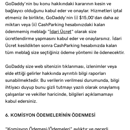
GoDaddy’nin bu konu hakkındaki kararının kesin ve
bağlayıcı olduğunu kabul eder ve onaylar. Hizmetleri iptal
etmeniz ile birlikte, GoDaddy’nin (i) $15,00’dan daha az
miktarı veya (ii) CashParking hesabınızdaki kalan
ödenmemiş meblağı "
İdari Ücret
" olarak size
ücretlendirme yapmasını kabul eder ve onaylarsınız. İdari
Ücret kesildikten sonra CashParking hesabınızda kalan
tüm meblağ size seçtiğiniz ödeme yöntemi ile ödenecektir.
GoDaddy size web sitenizin tıklanması, izlenimler veya
elde ettiği gelirler hakkında ayrıntılı bilgi raporları
sunabilmektedir. Bu verilerin verilmesi durumunda, bilgi
ihtiyacı duyup bunu gizli tutmayı yazılı olarak onaylamış
çalışanlar ve vekiller haricinde, bilgileri açıklamamayı
kabul edersiniz.
6. KOMİSYON ÖDEMELERİNİN ÖDENMESİ
“Komisyon Ödemesi/Ödemeleri” aylıktır ve geçerli