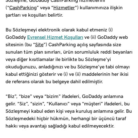
Sözleşme, GoDaddy CashParking hizmetlerini
(“
CashParking
” veya “
Hizmetler
”) kullanımınıza ilişkin
şartları ve koşulları belirtir.
Bu Sözleşmeyi elektronik olarak kabul etmeniz (i)
GoDaddy
Evrensel Hizmet Koşulları
ve (ii) GoDaddy web
sitesinin (bu “
Site
”) CashParking açılış sayfasında size
sunulan tüm plan sınırları, ürün sorumluluk reddi beyanları
veya diğer kısıtlamalar ile birlikte bu Sözleşme'yi
okuduğunuzu, anladığınızı ve bu Sözleşme'ye tabi olmayı
kabul ettiğinizi gösterir ve (i) ve (ii) maddelerinin her ikisi
de referans olarak bu belgeye dahil edilmiştir.
“Biz”, “bize” veya “bizim” ifadeleri, GoDaddy anlamına
gelir. “Siz”, “sizin”, “Kullanıcı” veya “müşteri” ifadeleri, bu
Sözleşmeyi kabul eden kişi veya kuruluş anlamına gelir. Bu
Sözleşmedeki hiçbir hükmün, herhangi bir üçüncü taraf
hakkı veya avantajı sağladığı kabul edilmeyecektir.