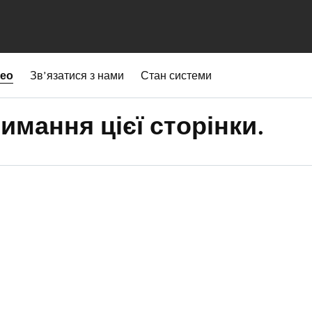
део
Зв’язатися з нами
Стан системи
имання цієї сторінки.