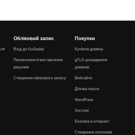
Обліковий запис
Покупки
для
Вхід до GoDaddy
Купівля домену
Поновлення й виставлення
gTLD-розширення
рахунків
доменів
Створення облікового запису
Вебсайти
Ділова пошта
WordPress
Хостинг
Безпека в інтернеті
Створення логотипів