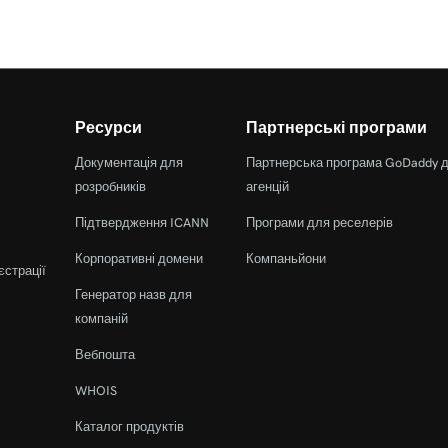
Ресурси
Партнерські програми
Документація для
Партнерська програма GoDaddy 
розробників
агенцій
Підтвердження ICANN
Програми для реселерів
Корпоративні домени
Компаньйони
єстрації
Генератор назв для
компаній
Вебпошта
WHOIS
Каталог продуктів