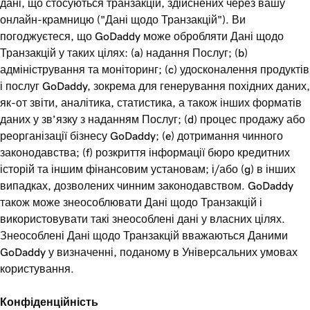
дані, що стосуються транзакцій, здійснених через вашу
онлайн-крамницю ("Дані щодо Транзакцій"). Ви
погоджуєтеся, що GoDaddy може обробляти Дані щодо
Транзакцій у таких цілях: (a) надання Послуг; (b)
адміністрування та моніторинг; (c) удосконалення продуктів
і послуг GoDaddy, зокрема для генерування похідних даних,
як-от звіти, аналітика, статистика, а також інших форматів
даних у зв’язку з наданням Послуг; (d) процес продажу або
реорганізації бізнесу GoDaddy; (e) дотримання чинного
законодавства; (f) розкриття інформації бюро кредитних
історій та іншим фінансовим установам; і/або (g) в інших
випадках, дозволених чинним законодавством. GoDaddy
також може знеособлювати Дані щодо Транзакцій і
використовувати такі знеособлені дані у власних цілях.
Знеособлені Дані щодо Транзакцій вважаються Даними
GoDaddy у визначенні, поданому в Універсальних умовах
користування.
Конфіденційність