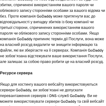
збитки, спричинені використанням вашого пароля чи
облікового запису сторонніми особами за вашого відома чи
без. Проте компанія GoDaddy може притягнути вас до
відповідальності у випадку збитків із боку компанії чи
третьої сторони, спричинених використанням вашого
пароля чи облікового запису сторонніми особами. Якщо
компанія GoDaddy припиняє термін дії Послуги, вона може
на власний розсуд видалити чи знищити інформацію та
файли, які ви зберігаєте на її серверах. Компанія GoDaddy
не зобов’язана відстежувати ваше використання Послуги,
але залишає за собою право робити це на власний розсуд.
Ресурси сервера
Якщо для хостингу вашого вебсайту використовуються
сервери GoDaddy, ви зобов’язані не допускати
перевантаження серверів і DNS-служб GoDaddy. Ви не
можете використовувати сервери GoDaddy та свій вебсайт