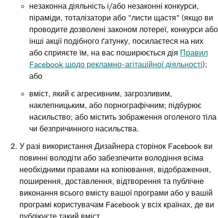
незаконна діяльність і/або незаконні конкурси,
піраміди, тоталізатори або "листи щастя" (якщо ви
проводите дозволені законом лотереї, конкурси або
інші акції подібного ґатунку, посилаєтеся на них
або сприяєте їм, на вас поширюється дія
Правил
Facebook щодо рекламно-агітаційної діяльності
);
або
вміст, який є агресивним, загрозливим,
наклепницьким, або порнографічним; підбурює
насильство; або містить зображення оголеного тіла
чи безпричинного насильства.
У разі використання Дизайнера сторінок Facebook ви
повинні володіти або забезпечити володіння всіма
необхідними правами на копіювання, відображення,
поширення, доставлення, відтворення та публічне
виконання всього вмісту вашої програми або у вашій
програмі користувачам Facebook у всіх країнах, де ви
публікуєте такий вміст.