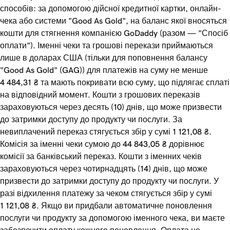
способів: за допомогою дійсної кредитної картки, онлайн-
чека або системи "Good As Gold", на баланс якої вносяться
кошти для стягнення компанією GoDaddy (разом — "Спосіб
оплати"). Іменні чеки та грошові перекази приймаються
лише в доларах США (тільки для поповнення балансу
"Good As Gold" (GAG)) для платежів на суму не менше
4 484,31 ₴ та мають покривати всю суму, що підлягає сплаті
на відповідний момент. Кошти з грошових переказів
зараховуються через десять (10) днів, що може призвести
до затримки доступу до продукту чи послуги. За
невиплачений переказ стягується збір у сумі 1 121,08 ₴.
Комісія за іменні чеки сумою до 44 843,05 ₴ дорівнює
комісії за банківський переказ. Кошти з іменних чеків
зараховуються через чотирнадцять (14) днів, що може
призвести до затримки доступу до продукту чи послуги. У
разі відхилення платежу за чеком стягується збір у сумі
1 121,08 ₴. Якщо ви придбали автоматичне поновлення
послуги чи продукту за допомогою іменного чека, ви маєте