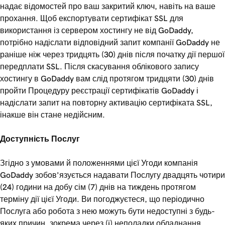
надає відомостей про ваш закритий ключ, навіть на ваше
прохання. Щоб експортувати сертифікат SSL для
використання із сервером хостингу не від GoDaddy,
потрібно надіслати відповідний запит компанії GoDaddy не
раніше ніж через тридцять (30) днів після початку дії першої
передплати SSL. Після скасування облікового запису
хостингу в GoDaddy вам слід протягом тридцяти (30) днів
пройти Процедуру реєстрації сертифікатів GoDaddy і
надіслати запит на повторну активацію сертифіката SSL,
інакше він стане недійсним.
Доступність Послуг
Згідно з умовами й положеннями цієї Угоди компанія
GoDaddy зобов’язується надавати Послугу двадцять чотири
(24) години на добу сім (7) днів на тиждень протягом
терміну дії цієї Угоди. Ви погоджуєтеся, що періодично
Послуга або робота з нею можуть бути недоступні з будь-
яких причин, зокрема через (i) неполадки обладнання,