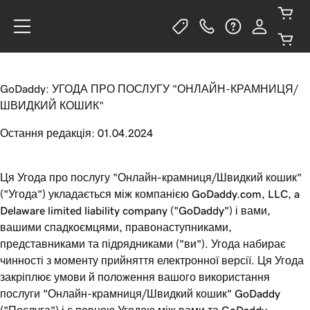
GoDaddy: УГОДА ПРО ПОСЛУГУ "ОНЛАЙН-КРАМНИЦЯ/
ШВИДКИЙ КОШИК"
Остання редакція: 01.04.2024
Ця Угода про послугу "Онлайн-крамниця/Швидкий кошик"
("Угода") укладається між компанією GoDaddy.com, LLC, a
Delaware limited liability company ("GoDaddy") і вами,
вашими спадкоємцями, правонаступниками,
представниками та підрядниками ("ви"). Угода набирає
чинності з моменту прийняття електронної версії. Ця Угода
закріплює умови й положення вашого використання
послуги "Онлайн-крамниця/Швидкий кошик" GoDaddy