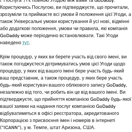
("Послуга") і є повною Угодою між вами та GoDaddy.
Користуючись Послугою, ви підтверджуєте, що прочитали,
зрозуміли та приймаєте всі умови й положення цієї Угоди, а
також Універсальні умови користування й усі нові, відмінні
або додаткові положення, умови чи правила, які компанія
GoDaddy може періодично встановлювати. Такі Угоди
наведено
тут
.
Крім процедур, у яких ви берете участь від свого імені, ви
також погоджуєтеся дотримуватись умов цієї Угоди щодо
процедур, у яких від вашого імені бере участь будь-який
ваш представник, а також процедур, у яких бере участь
будь-який користувач вашого облікового запису GoDaddy,
незалежно від того, чи робить він це від вашого імені. Ви
підтверджуєте, що прийняття компанією GoDaddy будь-якої
вашої заявки на надання послуг компанією GoDaddy
відбуватиметься в офісі реєстратора, акредитованого
Корпорацією з присвоєння імен і номерів в інтернеті
("ICANN"), у м. Темпе, штат Аризона, США.