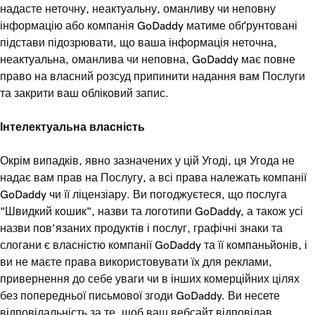
надасте неточну, неактуальну, оманливу чи неповну
інформацію або компанія GoDaddy матиме обґрунтовані
підстави підозрювати, що ваша інформація неточна,
неактуальна, оманлива чи неповна, GoDaddy має повне
право на власний розсуд припинити надання вам Послуги
та закрити ваш обліковий запис.
Інтелектуальна власність
Окрім випадків, явно зазначених у цій Угоді, ця Угода не
надає вам прав на Послугу, а всі права належать компанії
GoDaddy чи її ліцензіару. Ви погоджуєтеся, що послуга
"Швидкий кошик", назви та логотипи GoDaddy, а також усі
назви пов’язаних продуктів і послуг, графічні знаки та
слогани є власністю компанії GoDaddy та її компаньйонів, і
ви не маєте права використовувати їх для реклами,
привернення до себе уваги чи в інших комерційних цілях
без попередньої письмової згоди GoDaddy. Ви несете
відповідальність за те, щоб ваш вебсайт відповідав