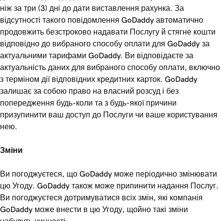
ніж за три (3) дні до дати виставлення рахунка. За
відсутності такого повідомлення GoDaddy автоматично
продовжить безстроково надавати Послугу й стягне кошти
відповідно до вибраного способу оплати для GoDaddy за
актуальними тарифами GoDaddy. Ви відповідаєте за
актуальність даних для вибраного способу оплати, включно
з терміном дії відповідних кредитних карток. GoDaddy
залишає за собою право на власний розсуд і без
попередження будь-коли та з будь-якої причини
призупинити ваш доступ до Послуги чи ваше користування
нею.
Зміни
Ви погоджуєтеся, що GoDaddy може періодично змінювати
цю Угоду. GoDaddy також може припинити надання Послуг.
Ви погоджуєтеся дотримуватися всіх змін, які компанія
GoDaddy може внести в цю Угоду, щойно такі зміни