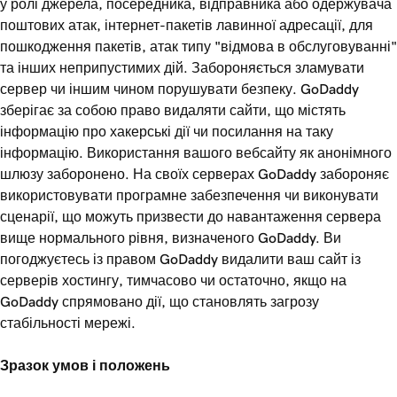
у ролі джерела, посередника, відправника або одержувача
поштових атак, інтернет-пакетів лавинної адресації, для
пошкодження пакетів, атак типу "відмова в обслуговуванні"
та інших неприпустимих дій. Забороняється зламувати
сервер чи іншим чином порушувати безпеку. GoDaddy
зберігає за собою право видаляти сайти, що містять
інформацію про хакерські дії чи посилання на таку
інформацію. Використання вашого вебсайту як анонімного
шлюзу заборонено. На своїх серверах GoDaddy забороняє
використовувати програмне забезпечення чи виконувати
сценарії, що можуть призвести до навантаження сервера
вище нормального рівня, визначеного GoDaddy. Ви
погоджуєтесь із правом GoDaddy видалити ваш сайт із
серверів хостингу, тимчасово чи остаточно, якщо на
GoDaddy спрямовано дії, що становлять загрозу
стабільності мережі.
Зразок умов і положень