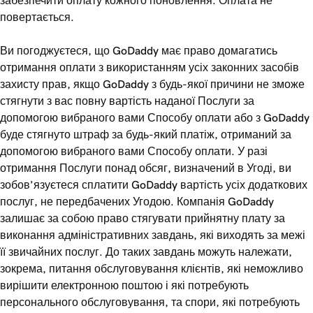
забезпечити оплату кожного поновлення. Оплата не
повертається.
Ви погоджуєтеся, що GoDaddy має право домагатись
отримання оплати з використанням усіх законних засобів
захисту прав, якщо GoDaddy з будь-якої причини не зможе
стягнути з вас повну вартість наданої Послуги за
допомогою вибраного вами Способу оплати або з GoDaddy
буде стягнуто штраф за будь-який платіж, отриманий за
допомогою вибраного вами Способу оплати. У разі
отримання Послуги понад обсяг, визначений в Угоді, ви
зобов’язуєтеся сплатити GoDaddy вартість усіх додаткових
послуг, не передбачених Угодою. Компанія GoDaddy
залишає за собою право стягувати прийнятну плату за
виконання адміністративних завдань, які виходять за межі
її звичайних послуг. До таких завдань можуть належати,
зокрема, питання обслуговування клієнтів, які неможливо
вирішити електронною поштою і які потребують
персонального обслуговування, та спори, які потребують