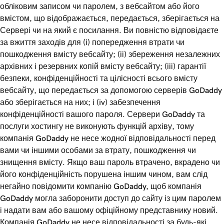
обліковим записом чи паролем, з вебсайтом або його
вмістом, що відображається, передається, зберігається на
Сервері чи на який є посилання. Ви повністю відповідаєте
за вжиття заходів для (і) попередження втрати чи
пошкодження вмісту вебсайту; (іі) збереження незалежних
архівних і резервних копій вмісту вебсайту; (ііі) гарантії
безпеки, конфіденційності та цілісності всього вмісту
вебсайту, що передається за допомогою серверів GoDaddy
або зберігається на них; і (iv) забезпечення
конфіденційності вашого пароля. Сервери GoDaddy та
послуги хостингу не виконують функцій архіву, тому
компанія GoDaddy не несе жодної відповідальності перед
вами чи іншими особами за втрату, пошкодження чи
знищення вмісту. Якщо ваш пароль втрачено, вкрадено чи
його конфіденційність порушена іншим чином, вам слід
негайно повідомити компанію GoDaddy, щоб компанія
GoDaddy могла заборонити доступ до сайту із цим паролем
і надати вам або вашому офіційному представнику новий.
Компанія GoDaddy не несе відповідальності за будь-які