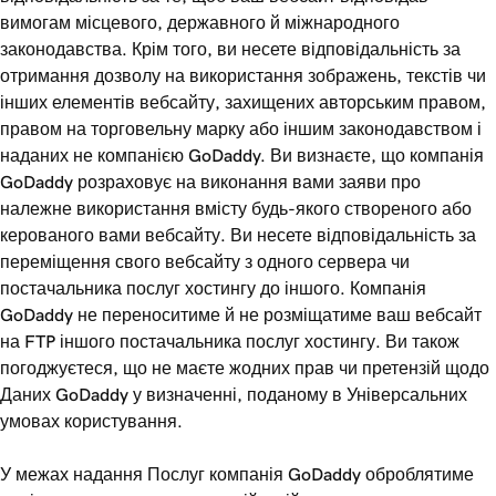
вимогам місцевого, державного й міжнародного
законодавства. Крім того, ви несете відповідальність за
отримання дозволу на використання зображень, текстів чи
інших елементів вебсайту, захищених авторським правом,
правом на торговельну марку або іншим законодавством і
наданих не компанією GoDaddy. Ви визнаєте, що компанія
GoDaddy розраховує на виконання вами заяви про
належне використання вмісту будь-якого створеного або
керованого вами вебсайту. Ви несете відповідальність за
переміщення свого вебсайту з одного сервера чи
постачальника послуг хостингу до іншого. Компанія
GoDaddy не переноситиме й не розміщатиме ваш вебсайт
на FTP іншого постачальника послуг хостингу. Ви також
погоджуєтеся, що не маєте жодних прав чи претензій щодо
Даних GoDaddy у визначенні, поданому в Універсальних
умовах користування.
У межах надання Послуг компанія GoDaddy оброблятиме