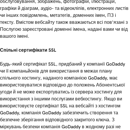
обслуговування, зображень, фотографій, ілюстрацій,
графіки й діаграм, аудіо- та відеокліпів, електронних листів
чи інших повідомлень, метатегів, доменних імен, ПЗ і
тексту. Вмістом вебсайту також вважаються всі пов’язані з
Послугою зареєстровані доменні імена, надані вами чи від
вашого імені.
Спільні сертифікати SSL
Будь-який сертифікат SSL, придбаний у компанії GoDaddy
чи її компаньйонів для використання в межах плану
спільного хостингу, наданого компанією GoDaddy, має
використовуватися відповідно до положень Абонентської
угоди й не може експортуватись із сервера хостингу для
використання з іншими послугами вебхостингу. Якщо ви
використовуєте сертифікат SSL на вебсайті з хостингом
GoDaddy, компанія GoDaddy забезпечить створення та
безпечне зберігання відповідного закритого ключа. З
міркувань безпеки компанія GoDaddy в жодному разі не