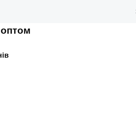
 оптом
нів