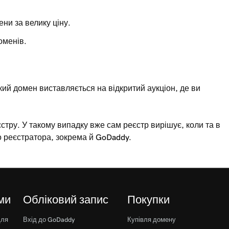
ени за велику ціну.
оменів.
ий домен виставляється на відкритий аукціон, де ви
тру. У такому випадку вже сам реєстр вирішує, коли та в
о реєстратора, зокрема й GoDaddy.
ми
Обліковий запис
Покупки
для
Вхід до GoDaddy
Купівля домену