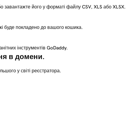
або завантажте його у форматі файлу CSV, XLS або XLSX.
кі буде покладено до вашого кошика.
анітних інструментів GoDaddy.
ня в домени.
ьшого у світі реєстратора.