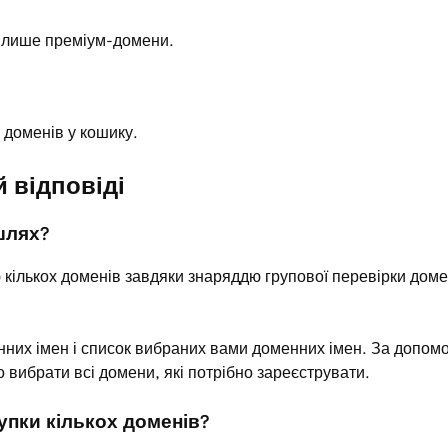
бо лише преміум-домени.
 доменів у кошику.
 відповіді
шлях?
кількох доменів завдяки знаряддю групової перевірки домен
них імен і список вибраних вами доменних імен. За допомо
 вибрати всі домени, які потрібно зареєструвати.
упки кількох доменів?