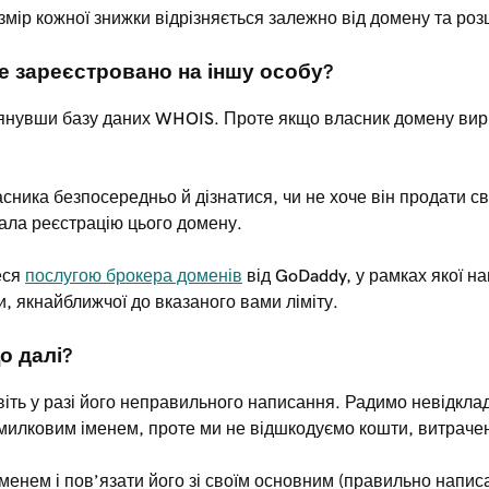
змір кожної знижки відрізняється залежно від домену та ро
е зареєстровано на іншу особу?
лянувши базу даних WHOIS. Проте якщо власник домену вирі
ика безпосередньо й дізнатися, чи не хоче він продати сво
ала реєстрацію цього домену.
еся
послугою брокера доменів
від GoDaddy, у рамках якої н
, якнайближчої до вказаного вами ліміту.
о далі?
віть у разі його неправильного написання. Радимо невідкл
илковим іменем, проте ми не відшкодуємо кошти, витрачені
менем і пов’язати його зі своїм основним (правильно напис