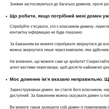
Знижки застосовуються до багатьох доменів, проте ро
Що робити, якщо потрібний мені домен уж
Спробуйте з’ясувати, хто є власником домену, перег
контактну інформацію не буде показано.
За бажанням ви можете спробувати звернутися до власн
можна звернутися лише через компанію, яка здійснюв
Не впевнені, що можете самі це зробити? Скористайт
агент вестиме переговори, щоб досягти найнижчої ціни
Моє доменне ім’я вказано неправильно. Щ
Зареєструвавши домен, ви стаєте його власником, на
доступний. За бажанням можна скасувати домен із пом
Ви можете також залишити собі домен із помилковим і