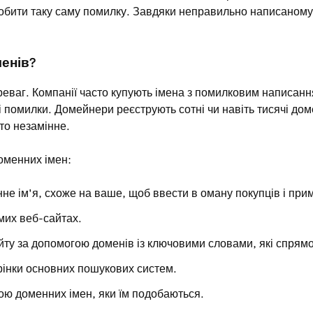
робити таку саму помилку. Завдяки неправильно написаному 
енів?
еваг. Компанії часто купують імена з помилковим написанн
і помилки. Домейнери реєструють сотні чи навіть тисячі доме
то незамінне.
оменних імен:
 ім'я, схоже на ваше, щоб ввести в оману покупців і приму
мих веб-сайтах.
айту за допомогою доменів із ключовими словами, які спрям
рінки основних пошукових систем.
ою доменних імен, яки їм подобаються.