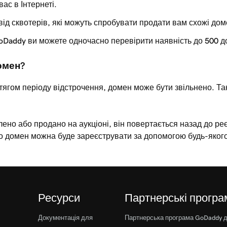
ас в Інтернеті.
від сквотерів, які можуть спробувати продати вам схожі дом
Daddy ви можете одночасно перевірити наявність до 500 д
омен?
тягом періоду відстрочення, домен може бути звільнено. Так
но або продано на аукціоні, він повертається назад до реєс
ого домен можна буде зареєструвати за допомогою будь-яког
Ресурси
Партнерські програ
Документація для
Партнерська програма GoDaddy 