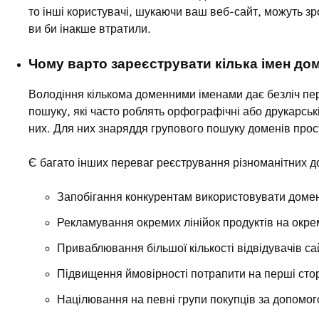
то інші користувачі, шукаючи ваш веб-сайт, можуть з
ви би інакше втратили.
Чому варто зареєструвати кілька імен дом
Володіння кількома доменними іменами дає безліч пер
пошуку, які часто роблять орфографічні або друкарськ
них. Для них знаряддя групового пошуку доменів прос
Є багато інших переваг реєстрування різноманітних д
Запобігання конкурентам використовувати доменне
Рекламування окремих лінійок продуктів на окре
Приваблювання більшої кількості відвідувачів с
Підвищення ймовірності потрапити на перші сто
Націлювання на певні групи покупців за допомог