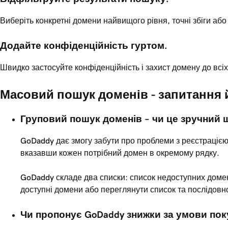
Виберіть конкретні домени найвищого рівня, точні збіги а
Додайте конфіденційність гуртом.
Швидко застосуйте конфіденційність і захист домену до всіх
Масовий пошук доменів - запитання й
Груповий пошук доменів – чи це зручний 
GoDaddy дає змогу забути про проблеми з реєстрацією 
вказавши кожен потрібний домен в окремому рядку.
GoDaddy складе два списки: список недоступних домен
доступні домени або переглянути список та послідовно
Чи пропонує GoDaddy знижки за умови пок