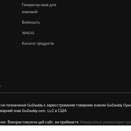
Генератор назв для
компаній
Вебпошта
WHOIS
Каталог продуктів
сне позначення GoDaddy є зареєстрованим товарним знаком GoDaddy Oper
оварний знак GoDaddy.com, LLC в США.
ння. Використовуючи цей сайт, ви приймаєте
Універсальні умови користув