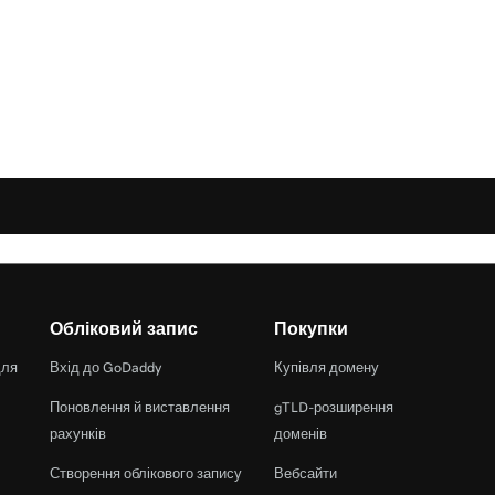
Обліковий запис
Покупки
для
Вхід до GoDaddy
Купівля домену
Поновлення й виставлення
gTLD-розширення
рахунків
доменів
Створення облікового запису
Вебсайти