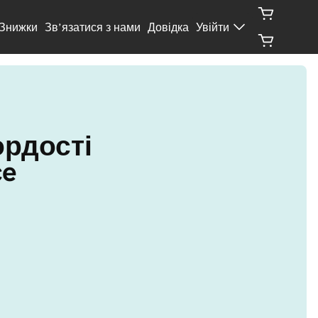
Знижки
Зв’язатися з нами
Довідка
Увійти
рдості 
ce