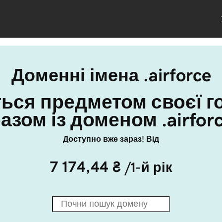
Доменні імена .airforce
ться предметом своєї го
азом із доменом .airfor
Доступно вже зараз! Від
7 174,44 ₴
/1-й рік