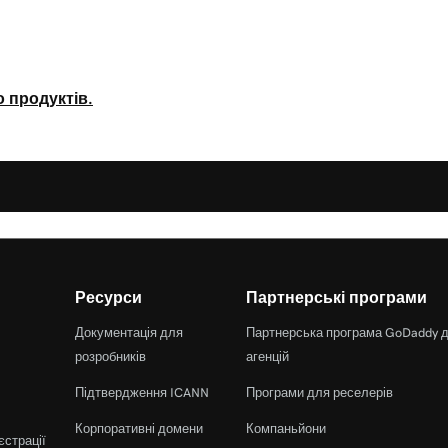
о продуктів.
Ресурси
Партнерські програми
Документація для
Партнерська програма GoDaddy 
розробників
агенцій
Підтвердження ICANN
Програми для реселерів
Корпоративні домени
Компаньйони
єстрації