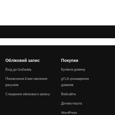
Обліковий запис
Покупки
Вхід до GoDaddy
Купівля домену
Поновлення й виставлення
gTLD-розширення
рахунків
доменів
Створення облікового запису
Вебсайти
Ділова пошта
WordPress