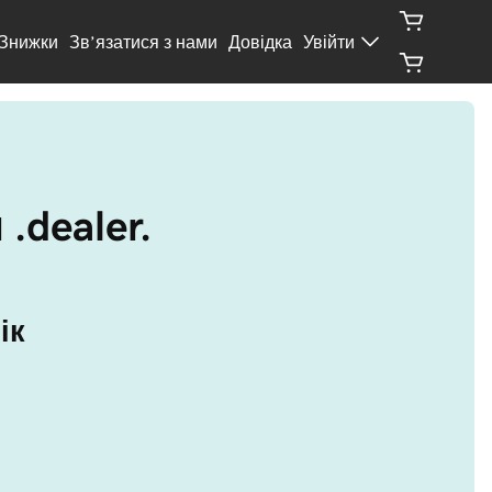
Знижки
Зв’язатися з нами
Довідка
Увійти
.dealer.
ік