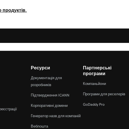
о продуктів.
Ресурси
Партнерські
програми
Документація для
Компаньйони
розробників
Програми для реселерів
Підтвердження ICANN
GoDaddy Pro
Корпоративні домени
реєстрації
Генератор назв для компаній
Вебпошта