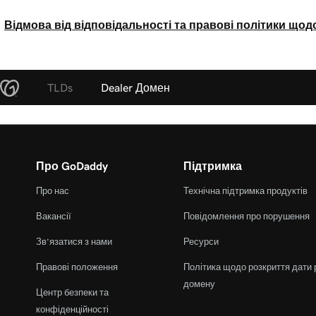
Відмова від відповідальності та правові політики щод
TLDs
Dealer Домен
Про GoDaddy
Підтримка
Про нас
Технічна підтримка продуктів
Вакансії
Повідомлення про порушення
Зв’язатися з нами
Ресурси
Правові положення
Політика щодо розкриття дати 
домену
Центр безпеки та
конфіденційності