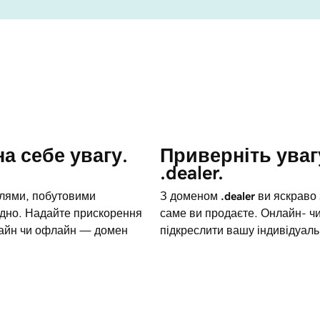
а себе увагу.
Приверніть уваг
.dealer.
ілями, побутовими
З доменом
.dealer
ви яскраво 
одно. Надайте прискорення
саме ви продаєте. Онлайн- 
нлайн чи офлайн — домен
підкреслити вашу індивідуаль