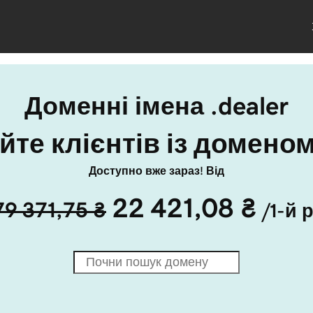
Доменні імена .dealer
те клієнтів із доменом 
Доступно вже зараз! Від
22 421,08 ₴
79 371,75 ₴
/1-й р