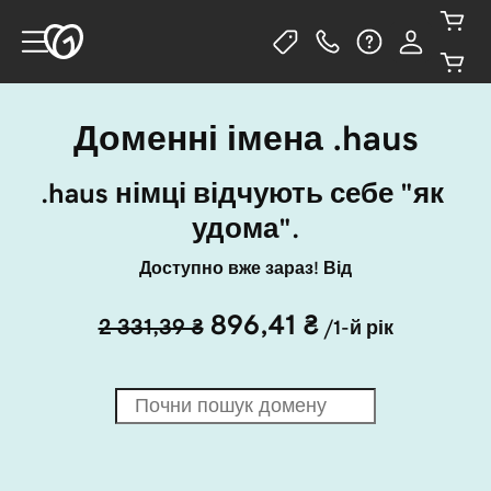
Доменні імена .haus
.haus німці відчують себе "як 
удома".
Доступно вже зараз! Від
896,41 ₴
2 331,39 ₴
/1-й рік