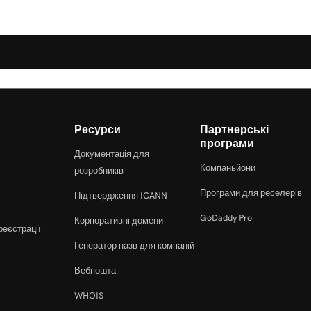
Ресурси
Партнерські
програми
Документація для
Компаньйони
розробників
Програми для реселерів
Підтвердження ICANN
GoDaddy Pro
Корпоративні домени
реєстрації
Генератор назв для компаній
Вебпошта
WHOIS