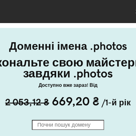
Доменні імена .photos
кональте свою майстерн
завдяки .photos
Доступно вже зараз! Від
669,20 ₴
2 053,12 ₴
/1-й рік