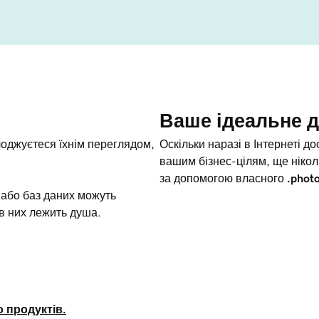
Ваше ідеальне д
лоджуєтеся їхнім переглядом,
Оскільки наразі в Інтернеті д
вашим бізнес-цілям, ще нікол
за допомогою власного
.phot
 або баз даних можуть
 в них лежить душа.
о продуктів.