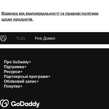
Відмова від відповідальності та правові політики
щодо продуктів.
TLDs
Pink Домен
Про GoDaddy
Підтримка
Ресурси
Партнерські програми
Обліковий запис
Покупки